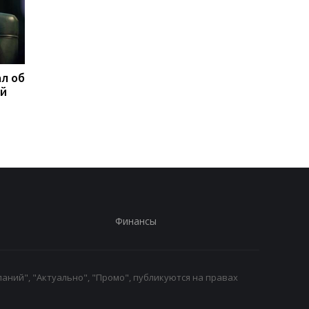
л об
Федоров ответил,
Марганец без воды:
ой
надеется ли вернуться
Зеленский резко
на пост министра
отреагировал
обороны
Финансы
аний", "Актуально", "Промо", публикуются на правах