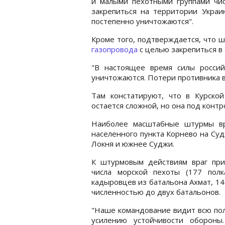
и малыми пехотными группами чис
закрепиться на территории Украи
постепенно уничтожаются".
Кроме того, подтверждается, что
газопровода
с целью закрепиться в
"В настоящее время силы россий
уничтожаются. Потери противника в
Там констатируют, что в Курско
остается сложной, но она под конт
Наиболее масштабные штурмы вр
населенного пункта Корнево на Суд
Локня и южнее Суджи.
К штурмовым действиям враг при
числа морской пехоты (177 полк
кадыровцев из батальона Ахмат, 1
численностью до двух батальонов.
"Наше командование видит всю по
усилению устойчивости обороны