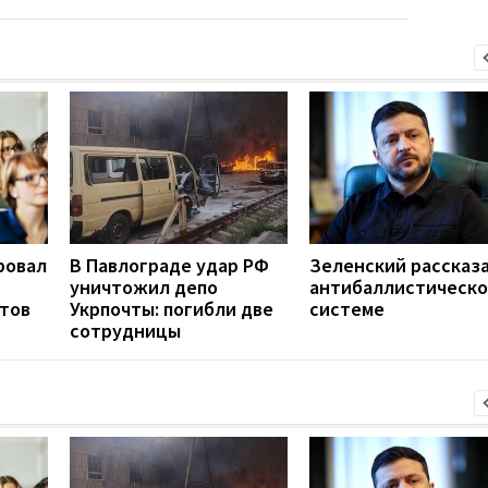
ровал
В Павлограде удар РФ
Зеленский рассказа
уничтожил депо
антибаллистическ
нтов
Укрпочты: погибли две
системе
сотрудницы