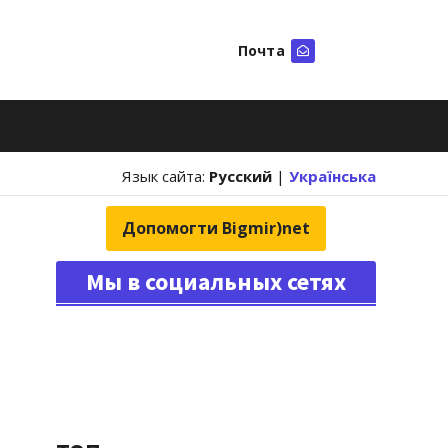
Почта
Искать
Язык сайта:
Русский
|
Українська
Допомогти Bigmir)net
Мы в социальных сетях