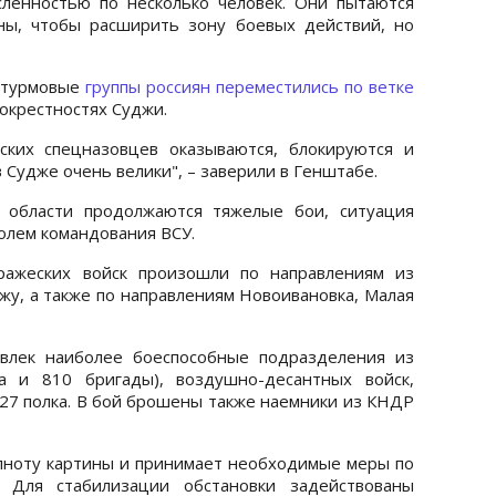
ленностью по несколько человек. Они пытаются
ны, чтобы расширить зону боевых действий, но
 штурмовые
группы россиян переместились по ветке
 окрестностях Суджи.
ских спецназовцев оказываются, блокируются и
 Судже очень велики", – заверили в Генштабе.
й области продолжаются тяжелые бои, ситуация
ролем командования ВСУ.
ажеских войск произошли по направлениям из
жу, а также по направлениям Новоивановка, Малая
влек наиболее боеспособные подразделения из
а и 810 бригады), воздушно-десантных войск,
427 полка. В бой брошены также наемники из КНДР
лноту картины и принимает необходимые меры по
. Для стабилизации обстановки задействованы