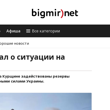
о
Афиша
Все категории
орошие новости
ал о ситуации на
а Курщине задействованы резервы
ыми силами Украины.