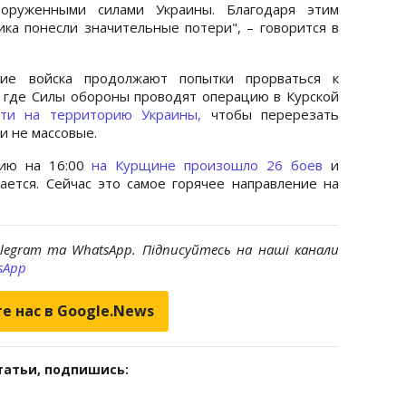
оруженными силами Украины. Благодаря этим
а понесли значительные потери", – говорится в
кие войска продолжают попытки прорваться к
, где Силы обороны проводят операцию в Курской
йти на территорию Украины,
чтобы перерезать
ки не массовые.
нию на 16:00
на Курщине произошло 26 боев
и
ется. Сейчас это самое горячее направление на
elegram та WhatsApp. Підписуйтесь на наші канали
sApp
е нас в Google.News
татьи, подпишись: