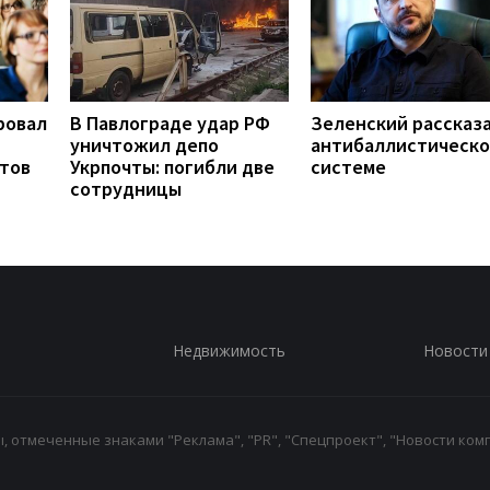
ровал
В Павлограде удар РФ
Зеленский рассказа
уничтожил депо
антибаллистическ
нтов
Укрпочты: погибли две
системе
сотрудницы
Недвижимость
Новости
 отмеченные знаками "Реклама", "PR", "Спецпроект", "Новости комп