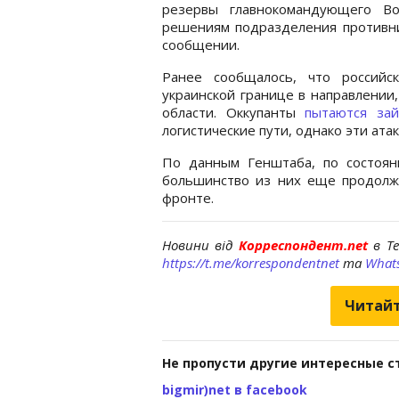
резервы главнокомандующего Во
решениям подразделения противник
сообщении.
Ранее сообщалось, что российс
украинской границе в направлении
области. Оккупанты
пытаются за
логистические пути, однако эти ата
По данным Генштаба, по состоя
большинство из них еще продолжа
фронте.
Новини від
Корреспондент.net
в T
https://t.me/korrespondentnet
та
What
Читайт
Не пропусти другие интересные с
bigmir)net в facebook