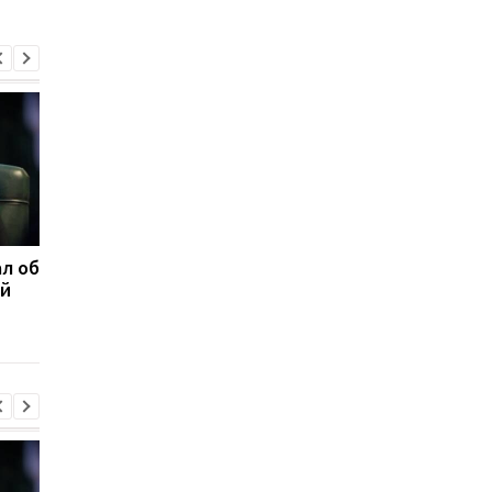
л об
Федоров ответил,
Марганец без воды:
ой
надеется ли вернуться
Зеленский резко
на пост министра
отреагировал
обороны