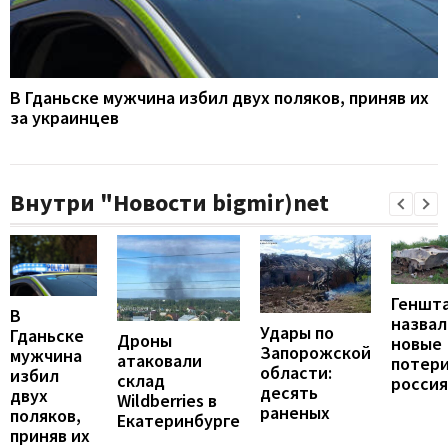
В Гданьске мужчина избил двух поляков, приняв их
за украинцев
Внутри "Новости bigmir)net
Геншт
В
назвал
Удары по
Гданьске
Дроны
новые
Запорожской
мужчина
атаковали
потер
области:
избил
склад
росси
десять
двух
Wildberries в
раненых
поляков,
Екатеринбурге
приняв их