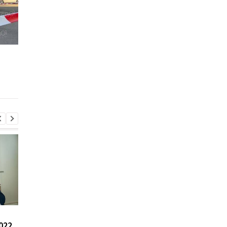
РФ стремится
РФ стремится
повторить кризис 2022
повторить кризис 20
года - Сыбига
года - Сыбига
РФ стремится
170 боев: Генштаб
022
повторить кризис 2022
сообщил о ситуации