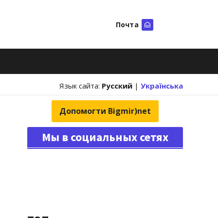
Почта
Искать
Язык сайта:
Русский
|
Українська
Допомогти Bigmir)net
Мы в социальных сетях