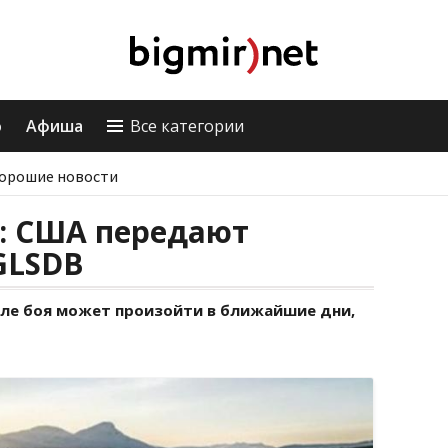
о
Афиша
Все категории
орошие новости
: США передают
GLSDB
оле боя может произойти в ближайшие дни,