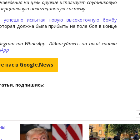
 наведения на цель оружие использует спутниковую
инерциальную навигационную систему.
н успешно испытал новую высокоточную бомбу
оторая должна была прибыть на поле боя в конце
elegram та WhatsApp. Підписуйтесь на наші канали
sApp
е нас в Google.News
татьи, подпишись: