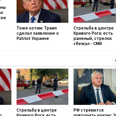
ины
ло
ске
Тоже хотим: Трамп
Стрельба в центре
сделал заявление о
Кривого Рога: есть
Patriot Украине
раненый, стрелок
сбежал - СМИ
Стрельба в центре
РФ стремится
о
Кривого Рога: есть
повторить кризис 2