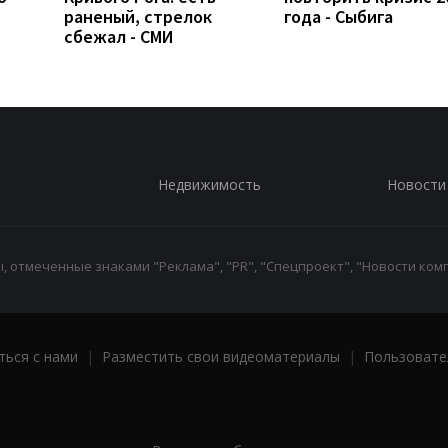
раненый, стрелок
года - Сыбига
сбежал - СМИ
Недвижимость
Новости
 отмеченные знаками "Реклама", "PR", "Спецпроект", "Новости комп
ться с нами
|
Разместить свои видеоматериалы
|
Пользовате