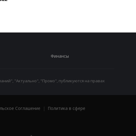
года - Сыбига
фронте
Финансы
аний", "Актуально", "Промо", публикуются на правах
льское Соглашение
|
Политика в сфере