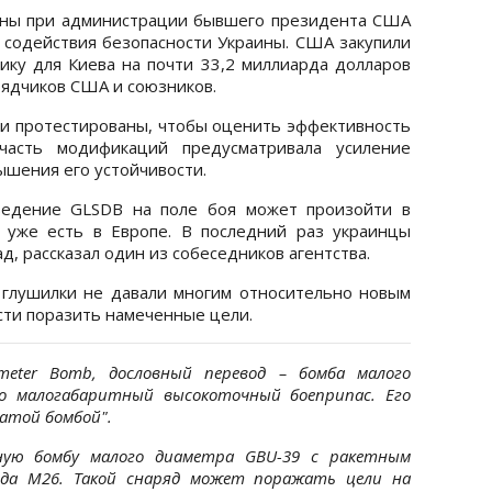
ны при администрации бывшего президента США
содействия безопасности Украины. США закупили
ку для Киева на почти 33,2 миллиарда долларов
ядчиков США и союзников.
и протестированы, чтобы оценить эффективность
часть модификаций предусматривала усиление
ышения его устойчивости.
ведение GLSDB на поле боя может произойти в
 уже есть в Европе. В последний раз украинцы
д, рассказал один из собеседников агентства.
 глушилки не давали многим относительно новым
ти поразить намеченные цели.
ameter Bomb, дословный перевод – бомба малого
то малогабаритный высокоточный боеприпас. Его
атой бомбой".
ную бомбу малого диаметра GBU-39 с ракетным
яда M26. Такой снаряд может поражать цели на