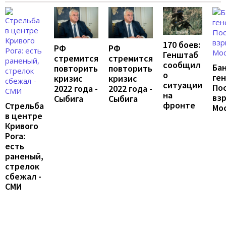
170 боев:
РФ
РФ
Генштаб
стремится
стремится
сообщил
Ба
повторить
повторить
о
ген
кризис
кризис
ситуации
По
2022 года -
2022 года -
на
взр
Сыбига
Сыбига
фронте
Стрельба
Мо
в центре
Кривого
Рога:
есть
раненый,
стрелок
сбежал -
СМИ