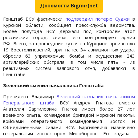
Допомогти Bigmir)net
Генштаб ВСУ фактически
подтвердил потерю Суджи
в
Курской области, сообщает пресс-служба ведомства.
Более полугода ВСУ держали под контролем этот
российский город, сейчас его контролирует армия
РФ. Всего, за прошедшие сутки на Курщине произошло
19 боестолкновений, враг нанес 34 авиационных удара,
сбросив 63 управляемые бомбы и осуществил 243
артиллерийских обстрела, в том числе пять - из
реактивных систем залпового огня, добавляют в
Генштабе.
Зеленский сменил начальника Генштаба
Президент Владимир
Зеленский назначил начальником
Генерального штаба
ВСУ Андрея Гнатова вместо
Анатолия Баргилевича. Гнатов имеет более 27 лет
военного опыта, командовал бригадой морской пехоты,
войсками оперативного командования Восток и
Объединенными силами ВСУ. Баргилевича назначено
генеральным инспектором Минобороны. Его задача -