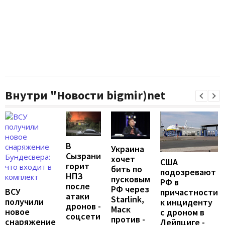
Внутри "Новости bigmir)net
В
Украина
Сызрани
хочет
США
горит
бить по
подозревают
НПЗ
пусковым
РФ в
после
РФ через
ВСУ
причастности
атаки
Starlink,
получили
к инциденту
дронов -
Маск
новое
с дроном в
соцсети
против -
снаряжение
Лейпциге -