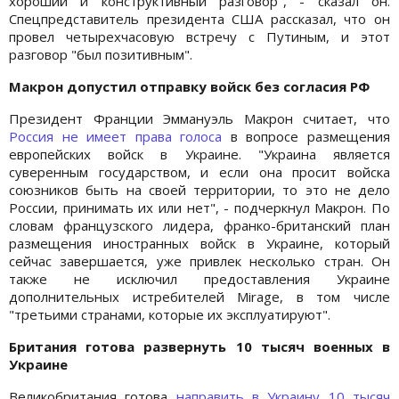
хороший и конструктивный разговор", - сказал он.
Спецпредставитель президента США рассказал, что он
провел четырехчасовую встречу с Путиным, и этот
разговор "был позитивным".
Макрон допустил отправку войск без согласия РФ
Президент Франции Эммануэль Макрон считает, что
Россия не имеет права голоса
в вопросе размещения
европейских войск в Украине. "Украина является
суверенным государством, и если она просит войска
союзников быть на своей территории, то это не дело
России, принимать их или нет", - подчеркнул Макрон. По
словам французского лидера, франко-британский план
размещения иностранных войск в Украине, который
сейчас завершается, уже привлек несколько стран. Он
также не исключил предоставления Украине
дополнительных истребителей Mirage, в том числе
"третьими странами, которые их эксплуатируют".
Британия готова развернуть 10 тысяч военных в
Украине
Великобритания готова
направить в Украину 10 тысяч