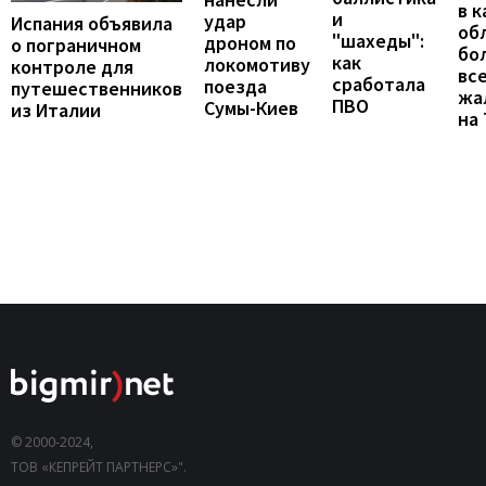
в к
и
удар
Испания объявила
об
"шахеды":
дроном по
о пограничном
бо
как
локомотиву
контроле для
вс
сработала
поезда
путешественников
жа
ПВО
Сумы-Киев
из Италии
на
© 2000-2024,
ТОВ «КЕПРЕЙТ ПАРТНЕРС»".