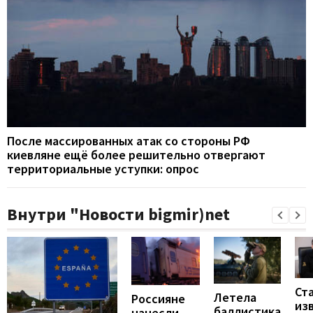
После массированных атак со стороны РФ
киевляне ещё более решительно отвергают
территориальные уступки: опрос
Внутри "Новости bigmir)net
Ст
Летела
Россияне
из
баллистика
нанесли