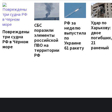
Удар по
РФ за
СБС
Харькову:
неделю
поразили
Повреждены
двое
выпустила
элементы
три судна
погибших
по
российской
РФ в Чёрном
21
Украине
ПВО на
море
раненый
61 ракету
территории
РФ