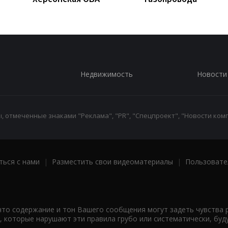
Недвижимость
Новости
 отмеченные знаками "Реклама", "PR", "Спецпроект", "Новости комп
ться с нами
|
Разместить свои видеоматериалы
|
Пользовате
что содержание и тон Вашего сообщения могут задеть чувства 
 которые нарушают эти правила грубо или систематически, буд