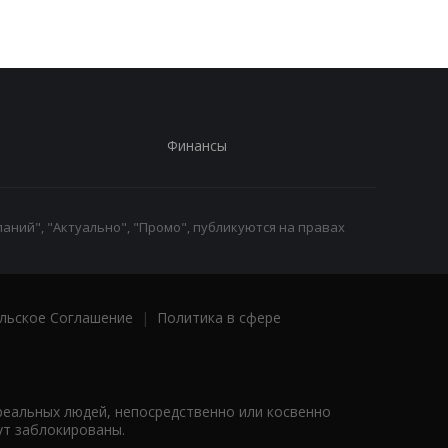
Финансы
аний", "Актуально", "Промо", публикуются на правах
льское Соглашение
|
Политика в сфере
реальных людей, непосредственно или косвенно
ут заблокированы.