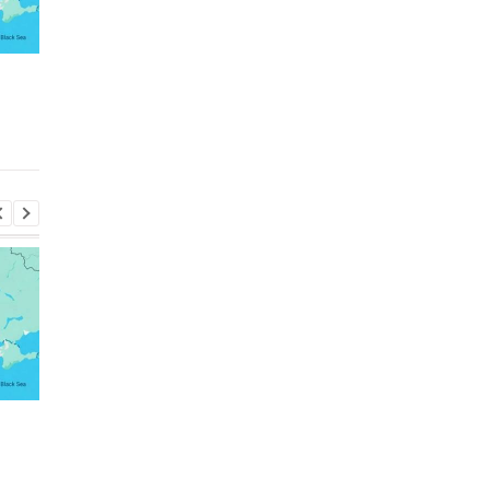
Россияне атаковали
Зеленский рассказал
рейсовый автобус в
разговоре с Вучичем
Никополе: погиб
водитель
Россияне атаковали
Зеленский рассказал
рейсовый автобус в
разговоре с Вучичем
Никополе: погиб
водитель