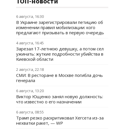
ТОП-новости
6 августа, 16:30
В Украине зарегистрировали петицию об
изменении правил мобилизации: кого
предлагают призывать в первую очередь
4 августа, 16:45
Зарезал 17-летнюю девушку, а потом сел
ужинать: жуткие подробности убийства в
Киевской области
2 августа, 22:18
СМИ: В ресторане в Москве погибла дочь
генерала
6 августа, 13:20
Виктор Ющенко занял новую должность:
что известно о его назначении
6 августа, 08:55
Трамп резко раскритиковал Хегсета из-за
нехватки ракет, — WP