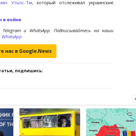
иян Утьос-Тм
, который отслеживал украинские
 в войне
 Telegram и WhatsApp. Подписывайтесь на наши
и
WhatsApp
е нас в Google.News
татьи, подпишись: