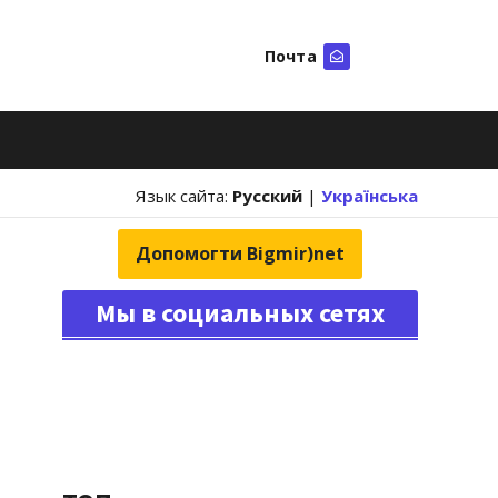
Почта
Искать
Язык сайта:
Русский
|
Українська
Допомогти Bigmir)net
Мы в социальных сетях