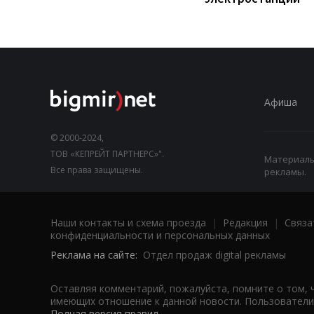
Афиша
© 2000-2024,
ТОВ «КЕПРЕЙТ ПАРТНЕРС»".
Материалы,
Все права защищены.
рекламы.
Наши контакты и схема проезда
|
Редакция
|
Связа
конфиденциальности и персональных данных
Реклама на сайте:
Отдел продаж digital рекламы
Оставляя комментарий, пожалуйста, помните о том, 
имеющих отношение к данной новости. Пользователи,
Полная версия правил