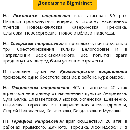
Допомогти Bigmir)net
На
Лиманском направлении
враг атаковал 39 раз.
Пытался продвинуться вперед в сторону населенных
пунктов Новомихайловка, Катериновка, Грековка,
Ольговка, Новосергеевка, Новое и вблизи Надежды.
На
Северском направлении
в прошлые сутки произошло
три боестолкновения вблизи Белогоровки и в
направлении Верхнекамянского. Все попытки врага
продвинуться вперед были успешно отражены.
В прошлые сутки на
Краматорском направлении
произошло одно боестолкновение в районе Курдюмовки.
На
Покровском направлении
ВСУ остановили 40 атак
агрессора неподалеку от населенных пунктов Андреевка,
Суха Балка, Елизаветовка, Лысовка, Успеновка, Шевченко,
Надиевка, Тарасовка и в направлениях Александрополя,
Старой Николаевки, Котляровки, Богдановки и Муравки.
На
Торецком направлении
враг осуществил 20 атак в
районах Крымского, Дачного, Торецка, Леонидовки и в