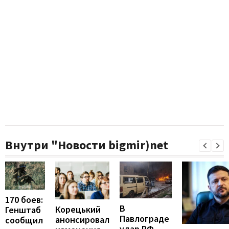
Внутри "Новости bigmir)net
170 боев:
В
Корецький
Генштаб
Павлограде
анонсировал
сообщил
удар РФ