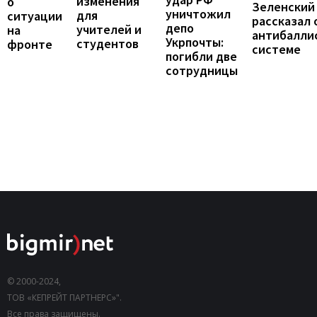
изменения
о
Зеленский
уничтожил
для
ситуации
рассказал 
депо
учителей и
на
антибалли
Укрпочты:
студентов
фронте
системе
погибли две
сотрудницы
© 2000-2024,
ТОВ «КЕПРЕЙТ ПАРТНЕРС»".
Все права защищены.