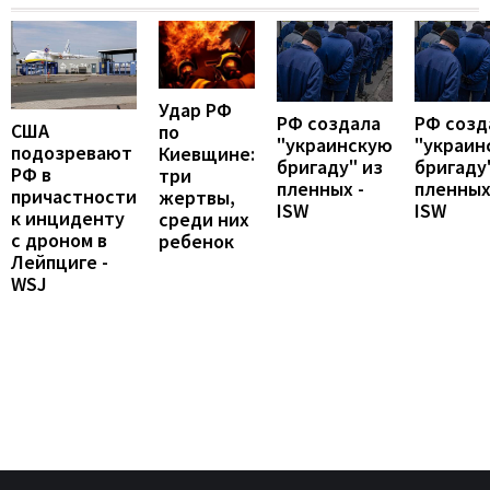
Удар РФ
РФ создала
РФ созд
США
по
"украинскую
"украин
подозревают
Киевщине:
бригаду" из
бригаду
РФ в
три
пленных -
пленных
причастности
жертвы,
ISW
ISW
к инциденту
среди них
с дроном в
ребенок
Лейпциге -
WSJ