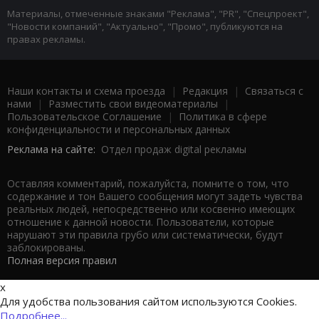
Материалы, отмеченные знаками "Реклама", "PR", "Спецпроект",
"Новости компаний", "Актуально", "Промо", публикуются на
правах рекламы.
Наши контакты и схема проезда
|
Редакция
|
Связаться с
нами
|
Разместить свои видеоматериалы
|
Пользовательское Соглашение
|
Политика в сфере
конфиденциальности и персональных данных
Реклама на сайте:
Отдел продаж digital рекламы
Оставляя комментарий, пожалуйста, помните о том, что
содержание и тон Вашего сообщения могут задеть чувства
реальных людей, непосредственно или косвенно имеющих
отношение к данной новости. Пользователи, которые
нарушают эти правила грубо или систематически, будут
заблокированы.
Полная версия правил
x
Для удобства пользования сайтом используются Cookies.
Подробнее...