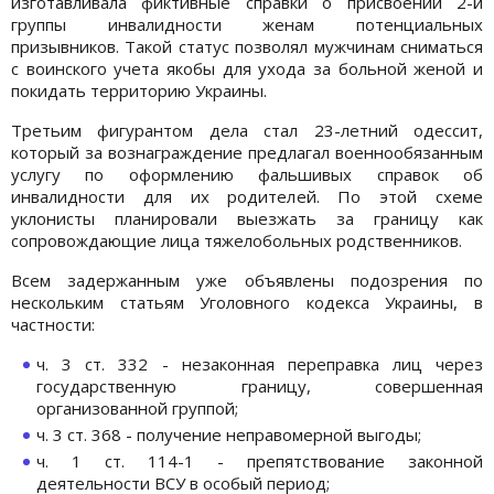
изготавливала фиктивные справки о присвоении 2-й
группы инвалидности женам потенциальных
призывников. Такой статус позволял мужчинам сниматься
с воинского учета якобы для ухода за больной женой и
покидать территорию Украины.
Третьим фигурантом дела стал 23-летний одессит,
который за вознаграждение предлагал военнообязанным
услугу по оформлению фальшивых справок об
инвалидности для их родителей. По этой схеме
уклонисты планировали выезжать за границу как
сопровождающие лица тяжелобольных родственников.
Всем задержанным уже объявлены подозрения по
нескольким статьям Уголовного кодекса Украины, в
частности:
ч. 3 ст. 332 - незаконная переправка лиц через
государственную границу, совершенная
организованной группой;
ч. 3 ст. 368 - получение неправомерной выгоды;
ч. 1 ст. 114-1 - препятствование законной
деятельности ВСУ в особый период;