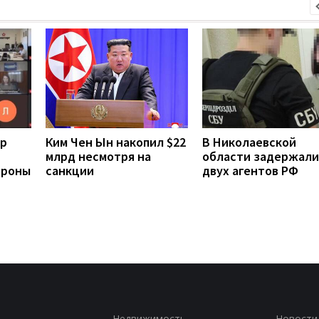
ер
Ким Чен Ын накопил $22
В Николаевской
млрд несмотря на
области задержали
ороны
санкции
двух агентов РФ
Недвижимость
Новости