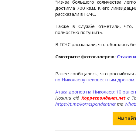
"Из-за большого количества лег
достигла 700 кв.м. К его ликвидаци
рассказали в ГСЧС.
Также в Службе отметили, что,
полностью потушить.
В ГСЧС рассказали, что обошлось б
Cмотрите фотогалерею:
Стали и
Ранее сообщалось, что российская 
по Николаеву неизвестным дроном.
Атака дронов на Николаев: 10 ране
Новини від
Корреспондент.net
в T
https://t.me/korrespondentnet
та
What
Читайт