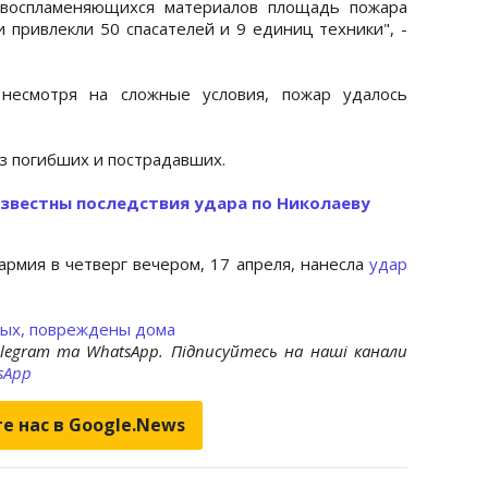
ковоспламеняющихся материалов площадь пожара
и привлекли 50 спасателей и 9 единиц техники", -
 несмотря на сложные условия, пожар удалось
ез погибших и пострадавших.
звестны последствия удара по Николаеву
армия в четверг вечером, 17 апреля, нанесла
удар
ных, повреждены дома
elegram та WhatsApp. Підписуйтесь на наші канали
sApp
е нас в Google.News