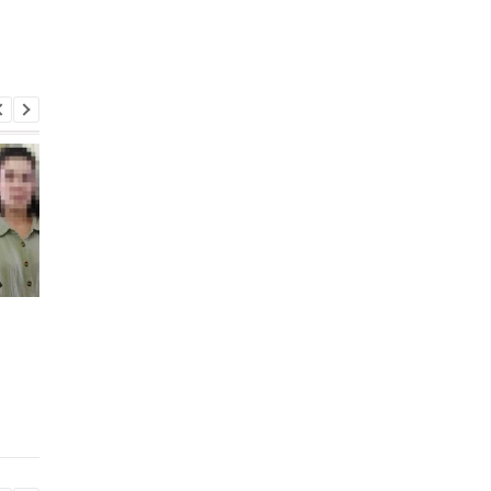
Россия использует
В Крыму уничтожен
украинских
российский ЗРК и
военнопленных для
военный кран
формирования боевых
подразделений: данные
ISW