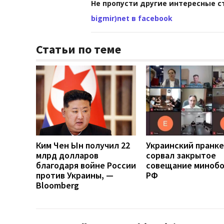
Не пропусти другие интересные с
bigmir)net в facebook
Статьи по теме
Ким Чен Ын получил 22
Украинский пранк
млрд долларов
сорвал закрытое
благодаря войне России
совещание миноб
против Украины, —
РФ
Bloomberg