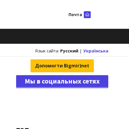
Почта
Искать
Язык сайта:
Русский
|
Українська
Допомогти Bigmir)net
Мы в социальных сетях