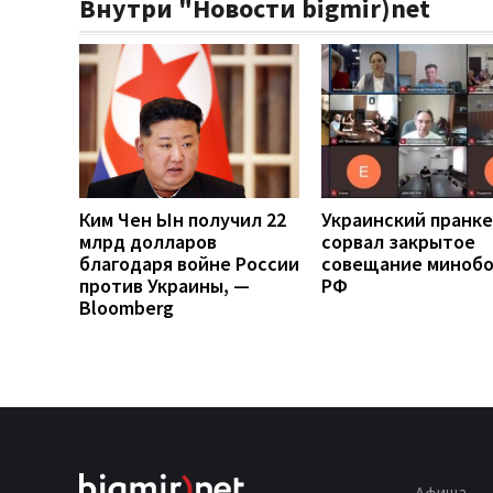
Внутри "Новости bigmir)net
Ким Чен Ын получил 22
Украинский пранк
млрд долларов
сорвал закрытое
благодаря войне России
совещание миноб
против Украины, —
РФ
Bloomberg
Афиша