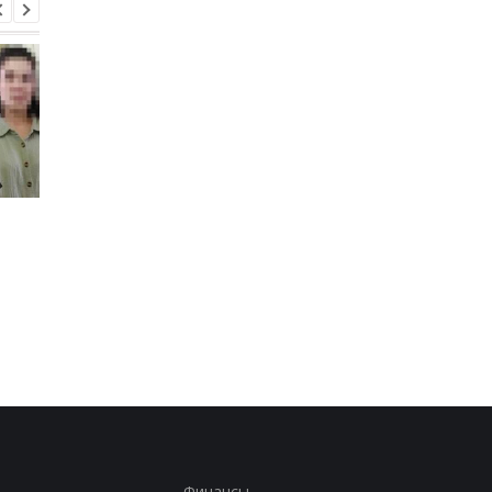
Россия использует
В Крыму уничтожен
украинских
российский ЗРК и
военнопленных для
военный кран
формирования боевых
подразделений: данные
ISW
Финансы