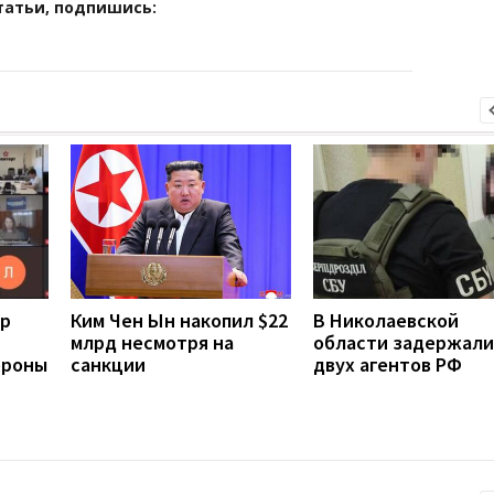
татьи, подпишись:
ер
Ким Чен Ын накопил $22
В Николаевской
млрд несмотря на
области задержали
ороны
санкции
двух агентов РФ