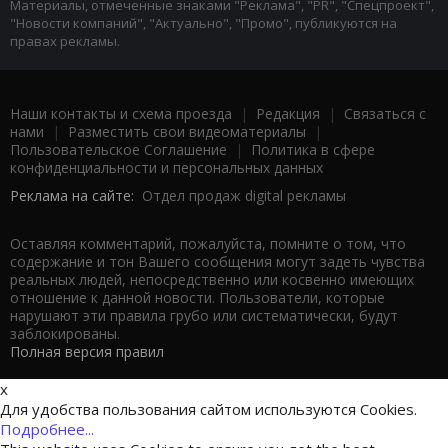
Материалы, отмеченные знаками "Реклама", "PR", "Спецпроект",
"Новости компаний", "Актуально", "Промо", публикуются на
правах рекламы.
Наши контакты и схема проезда
|
Редакция
|
Связаться с
нами
|
Разместить свои видеоматериалы
|
Пользовательское Соглашение
|
Политика в сфере
конфиденциальности и персональных данных
Реклама на сайте:
Отдел продаж digital рекламы
Оставляя комментарий, пожалуйста, помните о том, что
содержание и тон Вашего сообщения могут задеть чувства
реальных людей, непосредственно или косвенно имеющих
отношение к данной новости. Пользователи, которые
нарушают эти правила грубо или систематически, будут
заблокированы.
Полная версия правил
x
Для удобства пользования сайтом используются Cookies.
Подробнее...