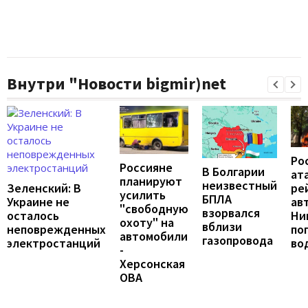
Внутри "Новости bigmir)net
Ро
Россияне
В Болгарии
ат
планируют
неизвестный
ре
Зеленский: В
усилить
БПЛА
ав
Украине не
"свободную
взорвался
Ни
осталось
охоту" на
вблизи
по
неповрежденных
автомобили
газопровода
во
электростанций
-
Херсонская
ОВА