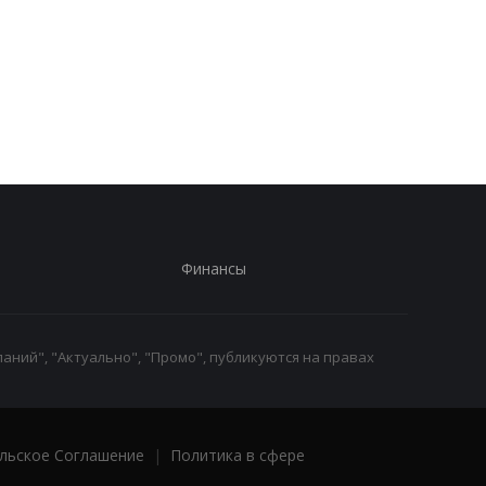
Хищение
"Парад" дронов в Ял
международной
названа возможная
помощи: экс-чиновник
цель
МИД вышел из СИЗО
Финансы
аний", "Актуально", "Промо", публикуются на правах
льское Соглашение
|
Политика в сфере