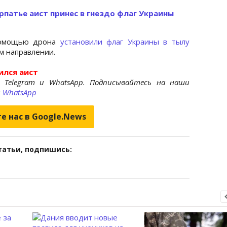
рпатье аист принес в гнездо флаг Украины
помощью дрона
установили флаг Украины в тылу
м направлении.
ился аист
 Telegram и WhatsApp. Подписывайтесь на наши
и
WhatsApp
е нас в Google.News
татьи, подпишись: