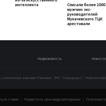
интеллекта
Списали более 1000
мужчин: экс-
руководителей
Мукачевского ТЦК
арестовали
Недвижимость
Новости
 отмеченные знаками "Реклама", "PR", "Спецпроект", "Новости комп
ться с нами
|
Разместить свои видеоматериалы
|
Пользовате