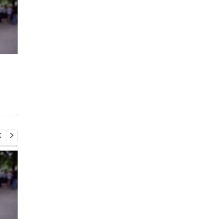
Хищение
"Парад" дронов в Ял
международной
названа возможная
помощи: экс-чиновник
цель
МИД вышел из СИЗО