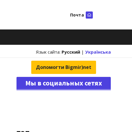
Почта
Искать
Язык сайта:
Русский
|
Українська
Допомогти Bigmir)net
Мы в социальных сетях