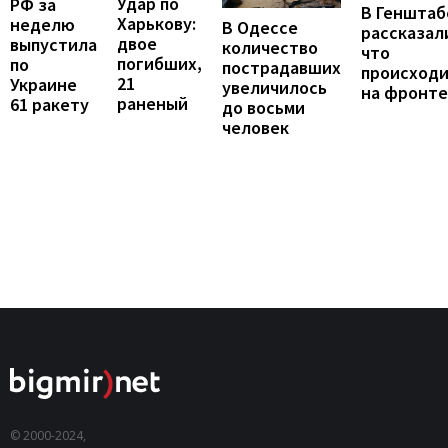
Удар по
РФ за
В Генштаб
Харькову:
неделю
В Одессе
рассказал
двое
выпустила
количество
что
погибших,
по
пострадавших
происход
21
Украине
увеличилось
на фронте
раненый
61 ракету
до восьми
человек
© 2000-2024,