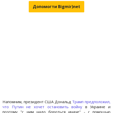
Допомогти Bigmir)net
Напомним, президент США Дональд
Трамп предположил,
что Путин не хочет остановить войну
в Украине и
поэтому "с ним надо бороться иначе" - с помощью