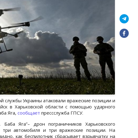
й службы Украины атаковали вражеские позиции и
ойск в Харьковской области с помощью ударного
аба Яга,
сообщает
прессслужба ГПСУ.
 Баба Яга”– дрон пограничников Харьковского
 три автомобиля и три вражеские позиции. На
идно, как беспилотник сбрасывает взрывчатку на