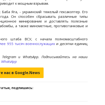
 приводит к мощным взрывам.
 Баба Яга, - украинский тяжелый гексакоптер. Его
 года. Он способен сбрасывать различные типы
анционное минирование и доставлять полезные
иабомбы, а также минометные, противотанковые и
ного штаба ВСУ, с начала полномасштабного
олее 955 тысяч военнослужащих
и десятки единиц
 Telegram и WhatsApp. Подписывайтесь на наши
и
WhatsApp
е нас в Google.News
татьи, подпишись: