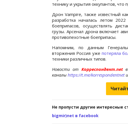
технику и укрытия оккупантов, что
Дрон Vampire, также известный как
разработка началась летом 2022
боеприпасов, осуществлять дист
грузы. Арсенал дрона включает ав
противопехотные боеприпасы.
Напомним, по данным Генераль
вторжения Россия уже
потеряла б
техники различных типов.
Новости от
Корреспондент.net
в
каналы
https://t.me/korrespondentnet
Читайт
Не пропусти другие интересные с
bigmir)net в facebook