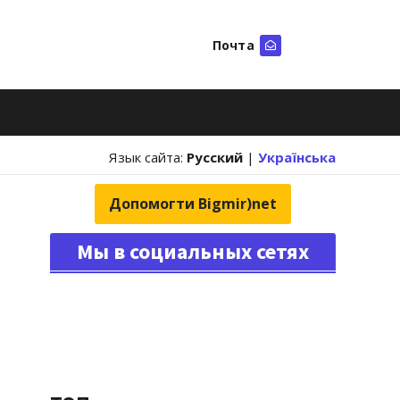
Почта
Искать
Язык сайта:
Русский
|
Українська
Допомогти Bigmir)net
Мы в социальных сетях