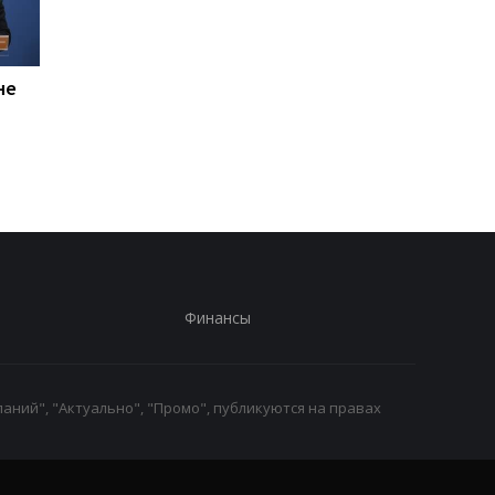
не
Россияне планируют
В Болгарии
усилить "свободную
неизвестный БПЛА
охоту" на автомобили -
взорвался вблизи
Херсонская ОВА
газопровода
Финансы
аний", "Актуально", "Промо", публикуются на правах