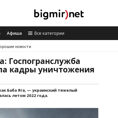
о
Афиша
Все категории
орошие новости
га: Госпогранслужба
ла кадры уничтожения
как Баба Яга, — украинский тяжелый
алась летом 2022 года.