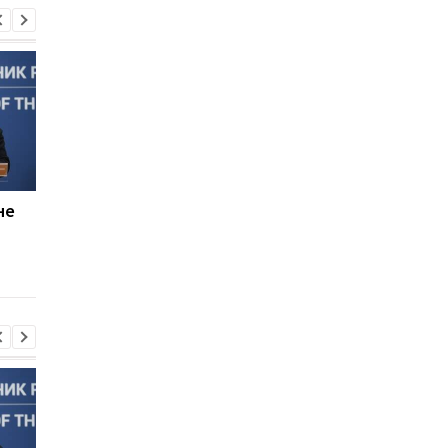
не
Россияне планируют
В Болгарии
усилить "свободную
неизвестный БПЛА
охоту" на автомобили -
взорвался вблизи
Херсонская ОВА
газопровода