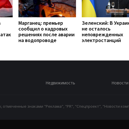
а
Марганец: премьер
Зеленский: В Украи
сообщил о кадровых
не осталось
 атак
решениях после аварии
неповрежденных
на водопроводе
электростанций
Недвижимость
Новости
 отмеченные знаками "Реклама", "PR", "Спецпроект", "Новости комп