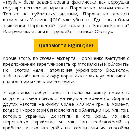
«трубы» была задействована фактически вся верхушка
государственного аппарата с Порошенко включительно.
Только по публичным данным, Порошенко должен
возместить Украине $210 млн убытков. Где тогда были
заявления Порошенко? Где были его Facebook-посты?
Или руки были заняты трубой?», - написал Олещук.
Допомогти Bigmir)net
Кроме этого, по словам эксперта, Порошенко выступил с
предложением зарегулировать криптовалюты и обложить
их налогом «для наполнения украинского бюджета»,
забыв о собственных оффшорных активах и уклонении от
налогов ним и членами его семьи.
«Порошенко требует облагать налогом крипту в момент,
когда его сына поймали на неуплате военного сбора и
других налогов на сумму более 770 млн грн. В момент,
когда он через свой банк вложил в облигации 156 млн грн,
которые украинцы донатили в его фонд. Из них
Порошенко заработал 50 млн грн необлагаемой (!)
прибыли. А сколько добытых сомнительным способом