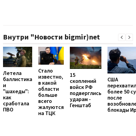
Внутри "Новости bigmir)net
Стало
Летела
15
известно,
баллистика
США
скоплений
в какой
и
перехвати
войск РФ
области
"шахеды":
более 50 с
подверглись
больше
как
после
ударам -
всего
сработала
возобновл
Генштаб
жалуются
ПВО
блокады И
на ТЦК