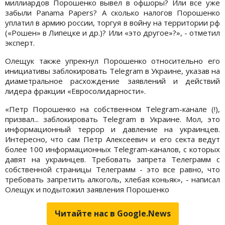
миллиардов Порошенко вывел в офшоры? Или все уже
забыли Panama Papers? А сколько налогов Порошенко
уплатил в армию россии, торгуя в войну на территории рф
(«Рошен» в Липецке и др.)? Или «это другое»?», - отметил
эксперт.
Олещук также упрекнул Порошенко относительно его
инициативы заблокировать Telegram в Украине, указав на
диаметральное расхождение заявлений и действий
лидера фракции «Евросолидарности».
«Петр Порошенко на собственном Telegram-канале (!),
призвал... заблокировать Telegram в Украине. Мол, это
информационный террор и давление на украинцев.
Интересно, что сам Петр Алексеевич и его секта ведут
более 100 информационных Telegram-каналов, с которых
давят на украинцев. Требовать запрета Телеграмм с
собственной страницы Телеграмм - это все равно, что
требовать запретить алкоголь, хлебая коньяк», - написал
Олещук и подытожил заявления Порошенко
Читайте нас в Google.News