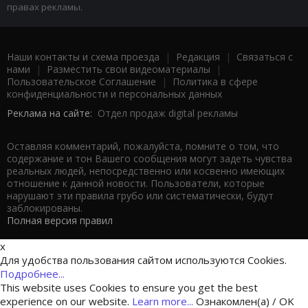
правах рекламы.
Наши контакты и схема проезда
|
Редакция
|
Связаться с
нами
|
Разместить свои видеоматериалы
|
Пользовательское Соглашение
|
Политика в сфере
конфиденциальности и персональных данных
Реклама на сайте:
Отдел продаж digital рекламы
Оставляя комментарий, пожалуйста, помните о том, что
содержание и тон Вашего сообщения могут задеть чувства
реальных людей, непосредственно или косвенно имеющих
отношение к данной новости. Пользователи, которые
нарушают эти правила грубо или систематически, будут
заблокированы.
Полная версия правил
x
Для удобства пользования сайтом используются Cookies.
Подробнее...
This website uses Cookies to ensure you get the best
experience on our website.
Learn more...
Ознакомлен(а) / OK