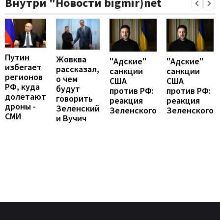
Внутри "Новости bigmir)net
Путин
Жовква
"Адские"
"Адские"
избегает
рассказал,
санкции
санкции
регионов
о чем
США
США
РФ, куда
будут
против РФ:
против РФ:
долетают
говорить
реакция
реакция
дроны -
Зеленский
Зеленского
Зеленского
СМИ
и Вучич