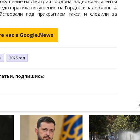
окушение на Дмитрия Гордона: задержаны агенты
редотвратила покушение на Гордона: задержаны 4
йствовали под прикрытием такси и следили за
е нас в Google.News
Ф
2025 год
татьи, подпишись: