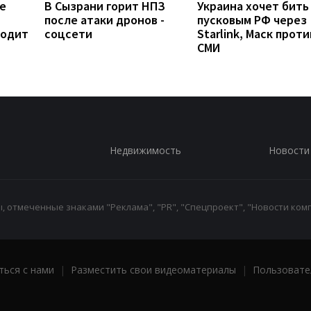
е
В Сызрани горит НПЗ
Украина хочет бить
после атаки дронов -
пусковым РФ через
ходит
соцсети
Starlink, Маск проти
СМИ
Недвижимость
Новости
 отмеченные знаками "Реклама", "PR", "Спецпроект", "Новости комп
ться с нами
|
Разместить свои видеоматериалы
|
Пользовате