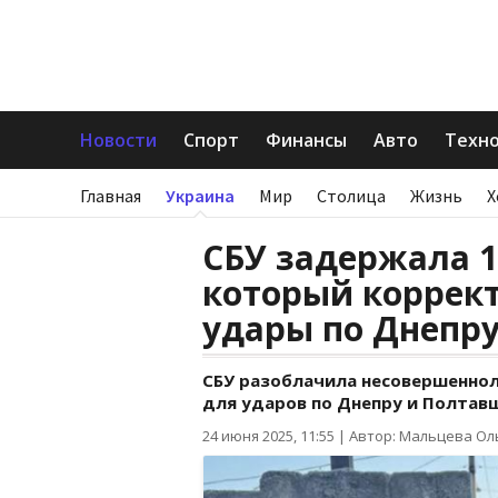
Новости
Спорт
Финансы
Авто
Техн
Главная
Украина
Мир
Столица
Жизнь
Х
СБУ задержала 1
который коррек
удары по Днепр
СБУ разоблачила несовершеннол
для ударов по Днепру и Полтав
24 июня 2025, 11:55
|
Автор: Мальцева Ол