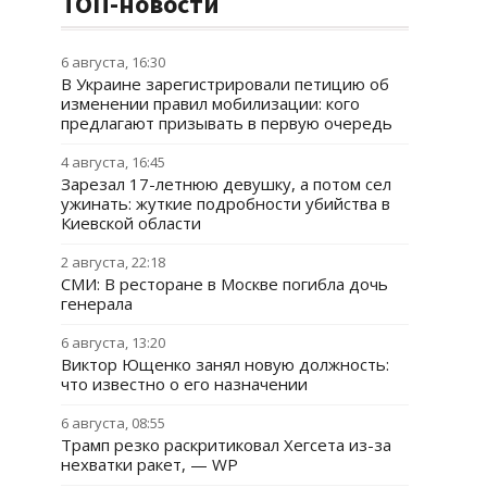
ТОП-новости
6 августа, 16:30
В Украине зарегистрировали петицию об
изменении правил мобилизации: кого
предлагают призывать в первую очередь
4 августа, 16:45
Зарезал 17-летнюю девушку, а потом сел
ужинать: жуткие подробности убийства в
Киевской области
2 августа, 22:18
СМИ: В ресторане в Москве погибла дочь
генерала
6 августа, 13:20
Виктор Ющенко занял новую должность:
что известно о его назначении
6 августа, 08:55
Трамп резко раскритиковал Хегсета из-за
нехватки ракет, — WP