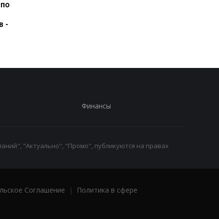
 по
США подозревают РФ в
Удар РФ по Киевщин
причастности к
три жертвы, среди 
в -
инциденту с дроном в
ребенок
Лейпциге - WSJ
Финансы
аний", "Актуально", "Промо", публикуются на правах
льское Соглашение
|
Политика в сфере