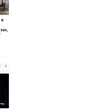
 в
В Ялте раздались
Запад предупредил 
выстрелы и вспыхнул
из-за новых действи
зах,
пожар: оккупационные
Грузии
7
власти объявили об
эвакуации