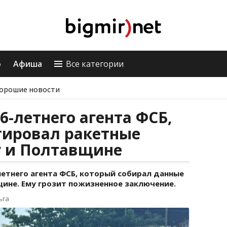
о
Афиша
Все категории
орошие новости
6-летнего агента ФСБ,
тировал ракетные
у и Полтавщине
етнего агента ФСБ, который собирал данные
щине. Ему грозит пожизненное заключение.
ьга