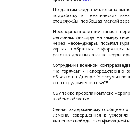
По данным следствия, юноша вышел 
подработку в тематических кан
спецслужбы, пообещав "легкий зараб
Несовершеннолетний шпион пере
регионам, фиксируя на камеру свое
через мессенджеры, посылал кура
картах. Собранная информация и
ракетно-дронных атак по территор
Сотрудники военной контрразведки
"на горячем" - непосредственно 
объектов в Днепре. У злоумышлен
его сотрудничества с ФСБ.
СБУ также провела комплекс мероп
в обеих областях.
Сейчас задержанному сообщено о п
измена, совершенная в условиях
лишение свободы с конфискацией им