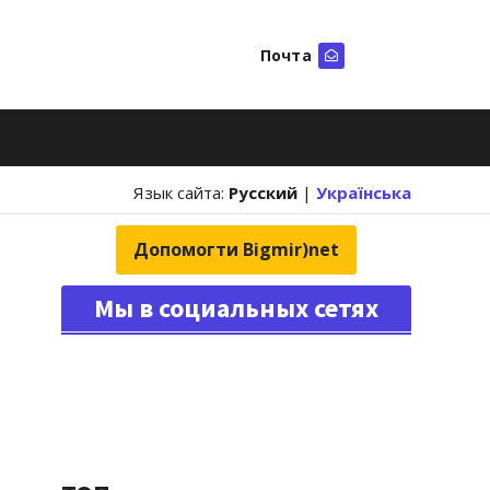
Почта
Искать
Язык сайта:
Русский
|
Українська
Допомогти Bigmir)net
Мы в социальных сетях