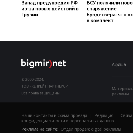
Запад предупредил РФ
ВСУ получили ново
из-за новых действий в
снаряжение
Грузии
Бундесвера: что в
в комплект
Афиша
© 2000-2024,
ТОВ «КЕПРЕЙТ ПАРТНЕРС»".
Материалы,
Все права защищены.
рекламы.
Наши контакты и схема проезда
|
Редакция
|
Связа
конфиденциальности и персональных данных
Реклама на сайте:
Отдел продаж digital рекламы