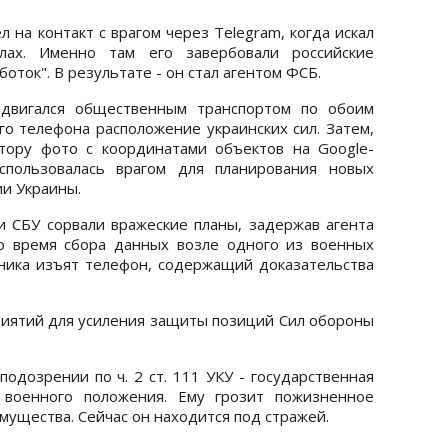
на контакт с врагом через Telegram, когда искал
алах. Именно там его завербовали российские
оток". В результате - он стал агентом ФСБ.
двигался общественным транспортом по обоим
го телефона расположение украинских сил. Затем,
тору фото с координатами объектов на Google-
спользовалась врагом для планирования новых
ии Украины.
 СБУ сорвали вражеские планы, задержав агента
во время сбора данных возле одного из военных
ника изъят телефон, содержащий доказательства
риятий для усиления защиты позиций Сил обороны
одозрении по ч. 2 ст. 111 УКУ - государственная
 военного положения. Ему грозит пожизненное
ущества. Сейчас он находится под стражей.