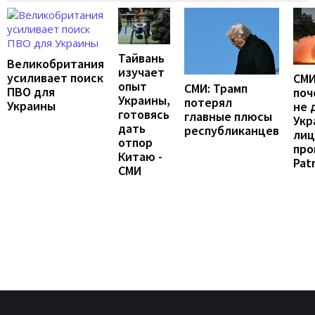
Тайвань
Великобритания
изучает
усиливает поиск
СМИ
опыт
СМИ: Трамп
ПВО для
поч
Украины,
потерял
Украины
не 
готовясь
главные плюсы
Укр
дать
республиканцев
лиц
отпор
про
Китаю -
Patr
СМИ