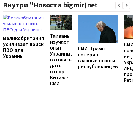
Внутри "Новости bigmir)net
Тайвань
Великобритания
изучает
усиливает поиск
СМИ
опыт
СМИ: Трамп
ПВО для
поч
Украины,
потерял
Украины
не 
готовясь
главные плюсы
Укр
дать
республиканцев
лиц
отпор
про
Китаю -
Patr
СМИ