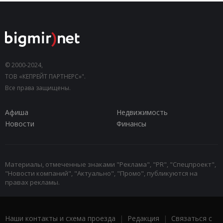
© 2000-2024,
ТОВ «КЕПРЕЙТ ПАРТНЕРС»".
Все права защищены.
Афиша
Недвижимость
Новости
Финансы
Материалы, отмеченные знаками "Реклама", "PR", "Спецпроект",
"Новости компаний", "Актуально", "Промо", публикуются на
правах рекламы.
Наши контакты и схема проезда
|
Редакция
|
Связаться с