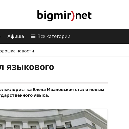
о
Афиша
Все категории
орошие новости
л языкового
ольклористка Елена Ивановская стала новым
дарственного языка.