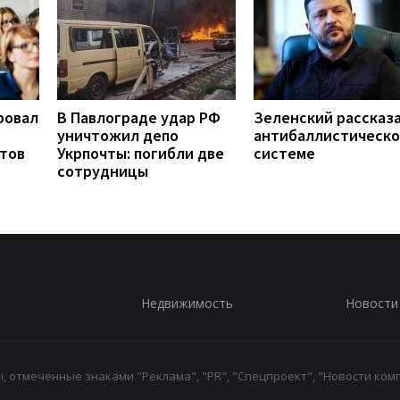
ровал
В Павлограде удар РФ
Зеленский рассказа
уничтожил депо
антибаллистическ
нтов
Укрпочты: погибли две
системе
сотрудницы
Недвижимость
Новости
 отмеченные знаками "Реклама", "PR", "Спецпроект", "Новости комп