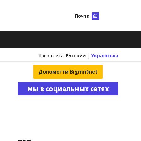
Почта
Искать
Язык сайта:
Русский
|
Українська
Допомогти Bigmir)net
Мы в социальных сетях