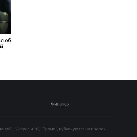
л об
Федоров ответил,
Марганец без воды:
ой
надеется ли вернуться
Зеленский резко
на пост министра
отреагировал
обороны
Финансы
аний", "Актуально", "Промо", публикуются на правах