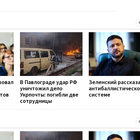
ровал
В Павлограде удар РФ
Зеленский рассказа
уничтожил депо
антибаллистическ
нтов
Укрпочты: погибли две
системе
сотрудницы