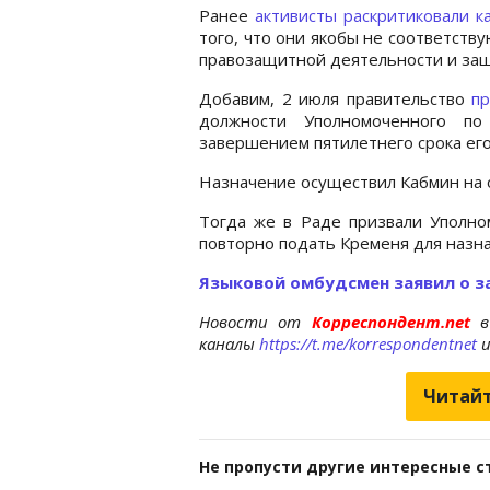
Ранее
активисты раскритиковали 
того, что они якобы не соответств
правозащитной деятельности и защ
Добавим, 2 июля правительство
п
должности Уполномоченного по
завершением пятилетнего срока ег
Назначение осуществил Кабмин на о
Тогда же в Раде призвали Уполно
повторно подать Кременя для назна
Языковой омбудсмен заявил о 
Новости от
Корреспондент.net
в
каналы
https://t.me/korrespondentnet
Читайт
Не пропусти другие интересные с