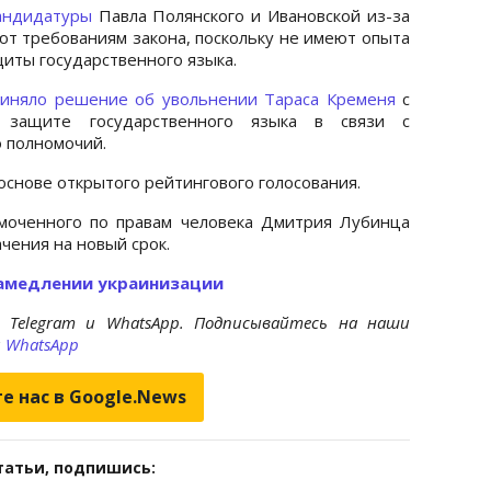
кандидатуры
Павла Полянского и Ивановской из-за
уют требованиям закона, поскольку не имеют опыта
иты государственного языка.
риняло решение об увольнении Тараса Кременя
с
 защите государственного языка в связи с
о полномочий.
снове открытого рейтингового голосования.
моченного по правам человека Дмитрия Лубинца
чения на новый срок.
замедлении украинизации
 Telegram и WhatsApp. Подписывайтесь на наши
и
WhatsApp
е нас в Google.News
татьи, подпишись: