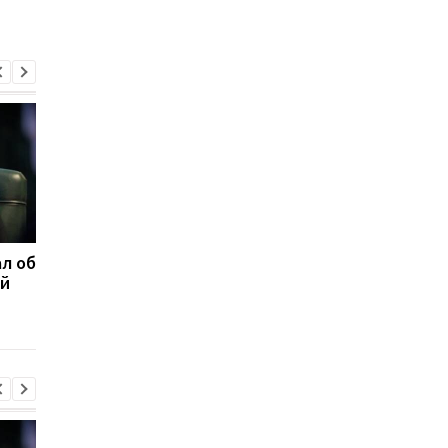
л об
Федоров ответил,
Марганец без воды:
ой
надеется ли вернуться
Зеленский резко
на пост министра
отреагировал
обороны