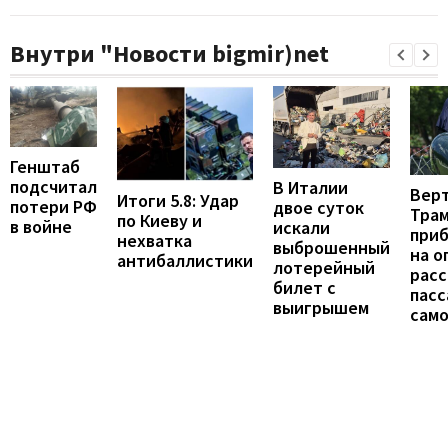
Внутри "Новости bigmir)net
Генштаб
подсчитал
В Италии
Вер
Итоги 5.8: Удар
потери РФ
двое суток
Тра
по Киеву и
в войне
искали
при
нехватка
выброшенный
на о
антибаллистики
лотерейный
расс
билет с
пас
выигрышем
сам