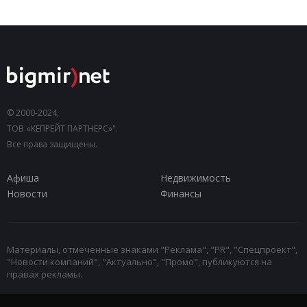
© 2000-2024,
ТОВ «КЕПРЕЙТ ПАРТНЕРС»".
Все права защищены.
Афиша
Недвижимость
Новости
Финансы
Материалы, отмеченные знаками "Реклама", "PR", "Спецпроект",
"Новости компаний", "Актуально", "Промо", публикуются на
правах рекламы.