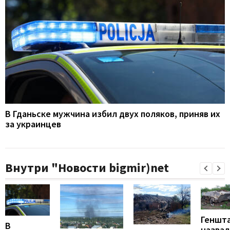
В Гданьске мужчина избил двух поляков, приняв их
за украинцев
Внутри "Новости bigmir)net
Геншт
В
назвал