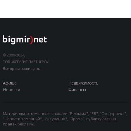
© 2000-2024,
ТОВ «КЕПРЕЙТ ПАРТНЕРС»".
Все права защищены.
Афиша
Недвижимость
Новости
Финансы
Материалы, отмеченные знаками "Реклама", "PR", "Спецпроект",
"Новости компаний", "Актуально", "Промо", публикуются на
правах рекламы.