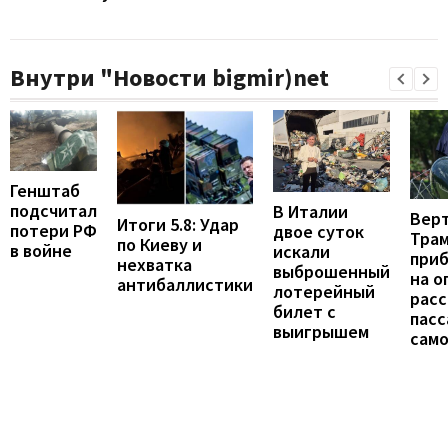
Внутри "Новости bigmir)net
Генштаб
подсчитал
В Италии
Вер
Итоги 5.8: Удар
потери РФ
двое суток
Тра
по Киеву и
в войне
искали
при
нехватка
выброшенный
на о
антибаллистики
лотерейный
расс
билет с
пас
выигрышем
сам