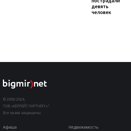
пострадали
девять
человек
© 2000-2024,
ТОВ «КЕПРЕЙТ ПАРТНЕРС»".
Все права защищены.
Афиша
Недвижимость