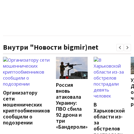
Внутри "Новости bigmir)net
У
Россия
Д
вновь
о
Организатору
атаковала
ч
сети
Украину:
р
мошеннических
В
ПВО сбила
криптообменников
Харьковской
92 дрона и
сообщили о
области из-
три
подозрении
за
«Бандероли»
обстрелов