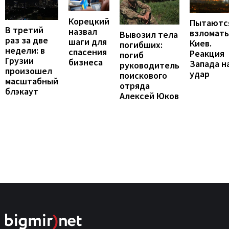
Корецкий
Пытаютс
В третий
назвал
взломать
Вывозил тела
раз за две
шаги для
Киев.
погибших:
недели: в
спасения
Реакция
погиб
Грузии
бизнеса
Запада н
руководитель
произошел
удар
поискового
масштабный
отряда
блэкаут
Алексей Юков