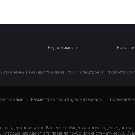
Недвижимость
Новости
 отмеченные знаками "Реклама", "PR", "Спецпроект", "Новости комп
ться с нами
|
Разместить свои видеоматериалы
|
Пользовате
что содержание и тон Вашего сообщения могут задеть чувства 
 которые нарушают эти правила грубо или систематически, буд