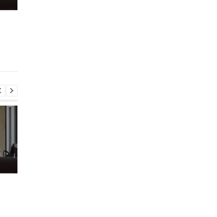
Второй за день: в
Залужный объяснил
П
России похоронили еще
свои слова о
одного генерала
невозможности
вступления Украины 
НАТО
Второй за день: в
Залужный объяснил
П
России похоронили еще
свои слова о
одного генерала
невозможности
вступления Украины 