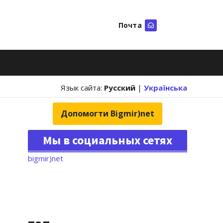
Почта
Искать
Язык сайта:
Русский
|
Українська
Допомогти Bigmir)net
Мы в социальных сетях
bigmir)net