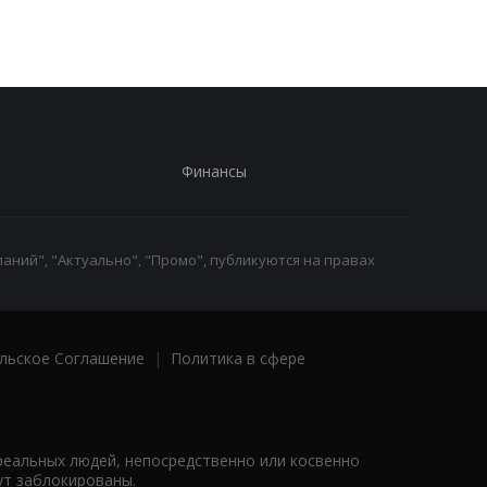
НАТО
Финансы
аний", "Актуально", "Промо", публикуются на правах
льское Соглашение
|
Политика в сфере
реальных людей, непосредственно или косвенно
ут заблокированы.