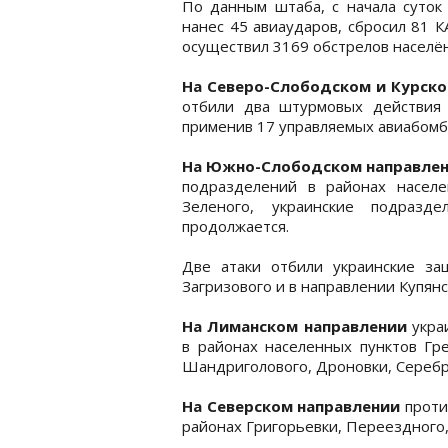
По данным штаба, с начала суток
нанес 45 авиаударов, сбросил 81 К
осуществил 3169 обстрелов населён
На Северо-Слободском и Курско
отбили два штурмовых действия о
применив 17 управляемых авиабомб,
На Южно-Слободском направле
подразделений в районах населе
Зеленого, украинские подразд
продолжается.
Две атаки отбили украинские з
Загризового и в направлении Купянс
На Лиманском направлении
укра
в районах населенных пунктов Гре
Шандриголового, Дроновки, Серебр
На Северском направлении
проти
районах Григорьевки, Переездного,