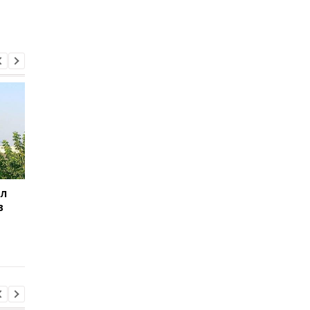
ил
Баллистический
Испания объявила о
в
террор: Зеленский
пограничном контро
сделал заявление
для путешественни
из Италии