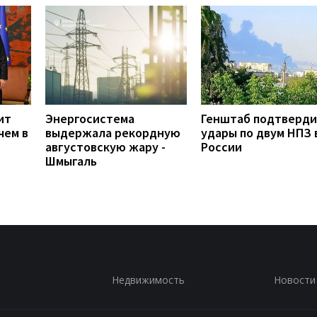
ит
Энергосистема
Генштаб подтверд
чем в
выдержала рекордную
удары по двум НПЗ 
августовскую жару -
России
Шмыгаль
Недвижимость
Новости