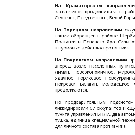
На Краматорском направлени
захватчиков продвинуться в рай
Ступочек, Предтечного, Белой Горы
На Торецком направлении
окку
наших оборонцев в районе Щербин
Полтавки и Попового Яра. Силы о
штурмовые действия противника.
На Покровском направлении
вр
вперед возле населенных пункто
Лиман, Новоэкономичное, Миролюб
Удачное, Гориховое Новоукраинк
Покровск, Балаган, Молодецкое,
продолжаются.
По предварительным подсчетам
ликвидировали 67 оккупантов и ещ
пункта управления БПЛА, два автом
пушка, единица специальной техни
для личного состава противника.