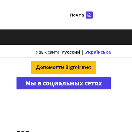
Почта
Искать
Язык сайта:
Русский
|
Українська
Допомогти Bigmir)net
Мы в социальных сетях