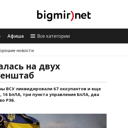
о
Афиша
Все категории
орошие новости
лась на двух
Генштаб
ны ВСУ ликвидировали 67 оккупантов и еще
 16 БпЛА, три пункта управления БпЛА, два
о РЭБ.