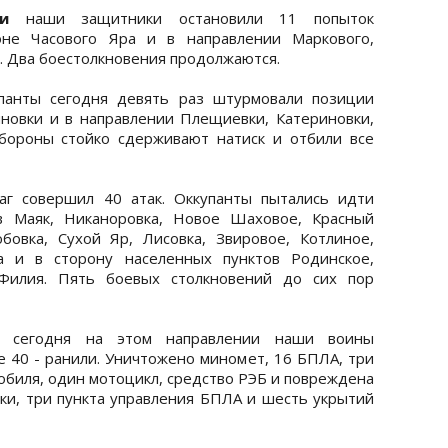
и
наши защитники остановили 11 попыток
оне Часового Яра и в направлении Маркового,
. Два боестолкновения продолжаются.
панты сегодня девять раз штурмовали позиции
овки и в направлении Плещиевки, Катериновки,
бороны стойко сдерживают натиск и отбили все
аг совершил 40 атак. Оккупанты пытались идти
в Маяк, Никаноровка, Новое Шаховое, Красный
овка, Сухой Яр, Лисовка, Звировое, Котлиное,
а и в сторону населенных пунктов Родинское,
 Филия. Пять боевых столкновений до сих пор
, сегодня на этом направлении наши воины
е 40 - ранили. Уничтожено миномет, 16 БПЛА, три
обиля, один мотоцикл, средство РЭБ и повреждена
ки, три пункта управления БПЛА и шесть укрытий