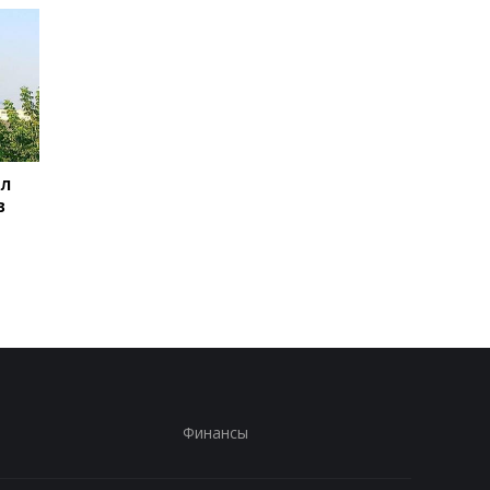
ил
Баллистический
Испания объявила о
в
террор: Зеленский
пограничном контро
сделал заявление
для путешественни
из Италии
Финансы