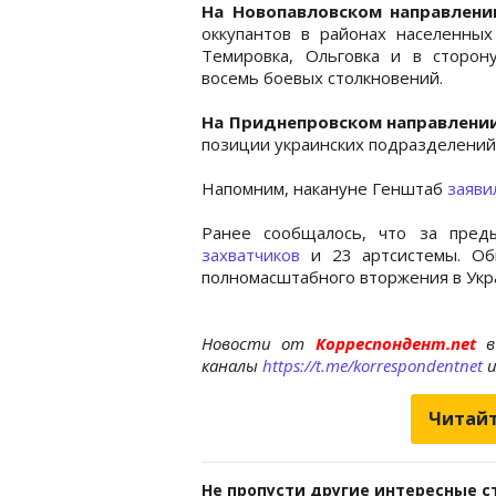
На Новопавловском направлени
оккупантов в районах населенных
Темировка, Ольговка и в сторону
восемь боевых столкновений.
На Приднепровском направлени
позиции украинских подразделений
Напомним, накануне Генштаб
заяви
Ранее сообщалось, что за пре
захватчиков
и 23 артсистемы. Об
полномасштабного вторжения в Укра
Новости от
Корреспондент.net
в
каналы
https://t.me/korrespondentnet
Читайт
Не пропусти другие интересные с