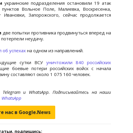
и
украинские подразделения остановили 19 атак
 пунктов Вольное Поле, Малиевка, Воскресенка,
 Ивановки, Запорожского, сейчас продолжается
и
две попытки противника продвинуться вперед на
 потерпели неудачу.
л об успехах
на одном из направлений.
дыдущие сутки ВСУ
уничтожили 840 российских
щие боевые потери российских войск с начала
ину составляют около 1 075 160 человек.
 Telegram и WhatsApp. Подписывайтесь на наши
и
WhatsApp
е нас в Google.News
татьи, подпишись: