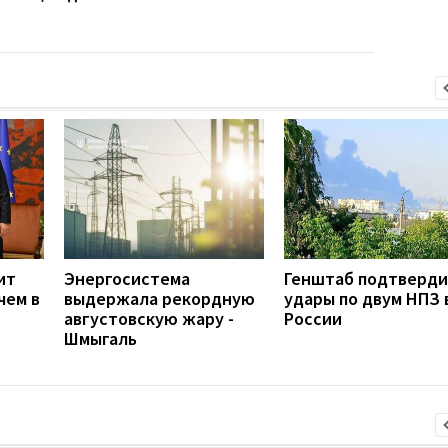
ит
Энергосистема
Генштаб подтверд
чем в
выдержала рекордную
удары по двум НПЗ 
августовскую жару -
России
Шмыгаль