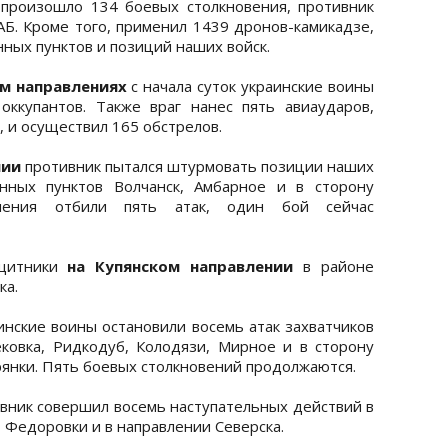
 произошло 134 боевых столкновения, противник
АБ. Кроме того, применил 1439 дронов-камикадзе,
ных пунктов и позиций наших войск.
м направлениях
с начала суток украинские воины
ккупантов. Также враг нанес пять авиаударов,
 и осуществил 165 обстрелов.
нии
противник пытался штурмовать позиции наших
нных пунктов Волчанск, Амбарное и в сторону
еления отбили пять атак, один бой сейчас
ащитники
на Купянском направлении
в районе
ка.
инские воины остановили восемь атак захватчиков
ковка, Ридкодуб, Колодязи, Мирное и в сторону
янки. Пять боевых столкновений продолжаются.
вник совершил восемь наступательных действий в
 Федоровки и в направлении Северска.