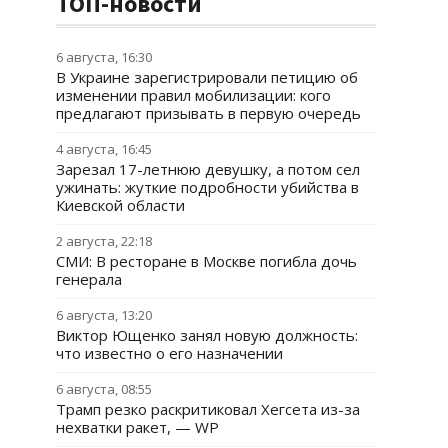
ТОП-новости
6 августа, 16:30
В Украине зарегистрировали петицию об
изменении правил мобилизации: кого
предлагают призывать в первую очередь
4 августа, 16:45
Зарезал 17-летнюю девушку, а потом сел
ужинать: жуткие подробности убийства в
Киевской области
2 августа, 22:18
СМИ: В ресторане в Москве погибла дочь
генерала
6 августа, 13:20
Виктор Ющенко занял новую должность:
что известно о его назначении
6 августа, 08:55
Трамп резко раскритиковал Хегсета из-за
нехватки ракет, — WP