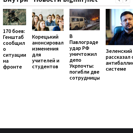
170 боев:
В
Корецький
Генштаб
Павлограде
анонсировал
сообщил
удар РФ
изменения
о
Зеленский
уничтожил
для
ситуации
рассказал 
депо
учителей и
на
антибалли
Укрпочты:
студентов
фронте
системе
погибли две
сотрудницы