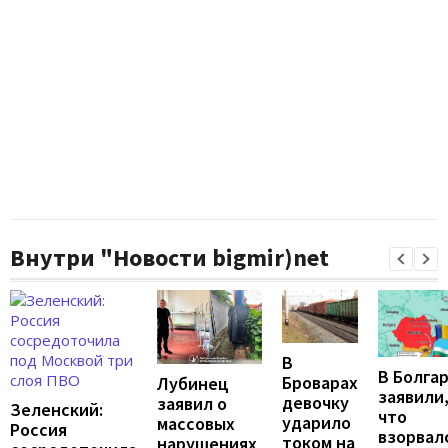
Внутри "Новости bigmir)net
В
В Болга
Броварах
Лубинец
заявили
девочку
заявил о
Зеленский:
что
ударило
массовых
Россия
взорвал
током на
нарушениях