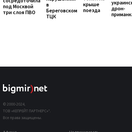
сосредоточила
украинс
крыше
в
под Москвой
дрон-
поезда
Береговском
три слоя ПВО
приманк
ТЦК
© 2000-2024,
ТОВ «КЕПРЕЙТ ПАРТНЕРС»".
Все права защищены.