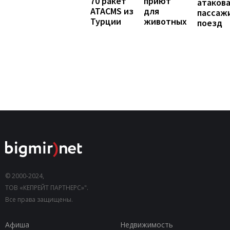
70 ракет
приют
атаков
ATACMS из
для
пассаж
Турции
животных
поезд
© 2000-2024,
ТОВ «КЕПРЕЙТ ПАРТНЕРС»".
Все права защищены.
Афиша
Недвижимость