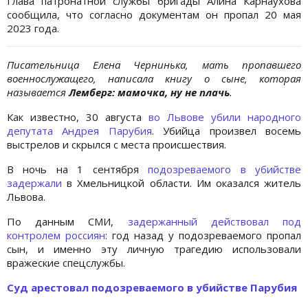
Глава патронатной службы бригады Алина Карнаухова
сообщила, что согласно документам он пропал 20 мая
2023 года.
Писательница Елена Чернинька, мать пропавшего
военнослужащего, написала книгу о сыне, которая
называется
Лемберг: мамочка, ну не плачь
.
Как известно, 30 августа
во Львове убили народного
депутата Андрея Парубия
. Убийца произвел восемь
выстрелов и скрылся с места происшествия.
В ночь на 1 сентября
подозреваемого в убийстве
задержали
в Хмельницкой области. Им оказался житель
Львова.
По данным СМИ,
задержанный действовал под
контролем россиян
: год назад у подозреваемого пропал
сын, и именно эту личную трагедию использовали
вражеские спецслужбы.
Суд арестовал подозреваемого в убийстве Парубия