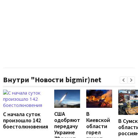
Внутри "Новости bigmir)net
США
В
С начала суток
одобряют
Киевской
произошло 142
В Сумс
передачу
области
боестолкновения
област
Украине
горел
россия