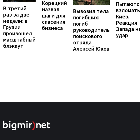
Корецкий
Пытаютс
В третий
назвал
взломать
Вывозил тела
раз за две
шаги для
Киев.
погибших:
недели: в
спасения
Реакция
погиб
Грузии
бизнеса
Запада н
руководитель
произошел
удар
поискового
масштабный
отряда
блэкаут
Алексей Юков