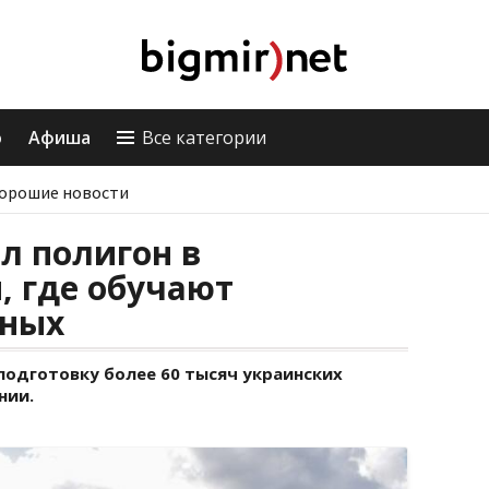
о
Афиша
Все категории
орошие новости
л полигон в
, где обучают
нных
 подготовку более 60 тысяч украинских
нии.