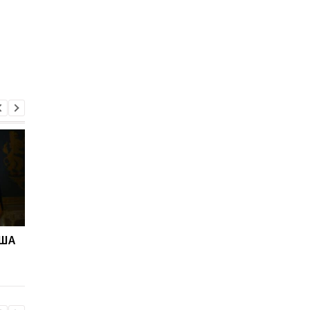
США
В Скале подтвердили,
Дрон поразил больн
что из полка переводят
в Херсоне: пострада
бойцов
медработницы