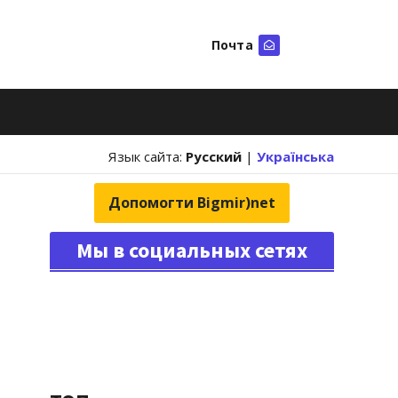
Почта
Искать
Язык сайта:
Русский
|
Українська
Допомогти Bigmir)net
Мы в социальных сетях