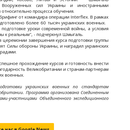
 Вооруженных сил Украины и иностранными
 относительно процесса обучения.
ифинг от командира операции Interflex. В рамках
дготовлено более 60 тысяч украинских военных.
 подготовке уроки современной войны, а условия
ы к реальным", - подчеркнул Шмыгаль.
в церемонии завершения курса подготовки группы
лят Силы обороны Украины, и наградил украинских
радами.
спешное прохождение курсов и готовность внести
лагодарность Великобритании и странам-партнерам
их военных.
 подготовки украинских военных по стандартам
кобритании. Программа организована Соединенным
ами-участницами Объединенного экспедиционного
е нас в Google.News