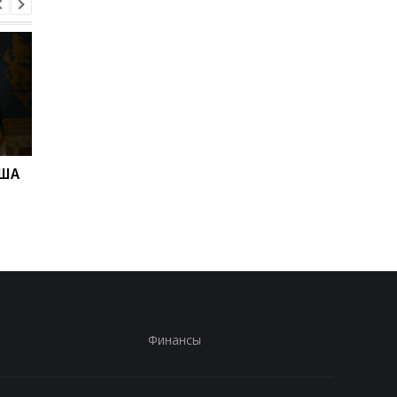
США
В Скале подтвердили,
Дрон поразил больн
что из полка переводят
в Херсоне: пострада
бойцов
медработницы
Финансы