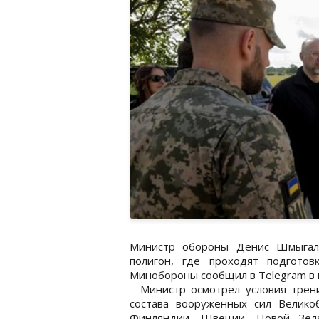
Министр обороны Денис Шмыгаль
полигон, где проходят подготов
Минобороны сообщил в Telegram в п
Министр осмотрел условия трени
состава вооруженных сил Великоб
Финляндии, Швеции, Новой Зе