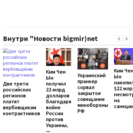
Внутри "Новости bigmir)net
Ким Че
Ким Чен
Украинский
Ын
Ын
пранкер
накопи
Две трети
получил
сорвал
$22 млр
российских
22 млрд
закрытое
несмот
регионов
долларов
совещание
на
платят
благодаря
минобороны
санкци
вербовщикам
войне
РФ
контрактников
России
против
Украины,
—