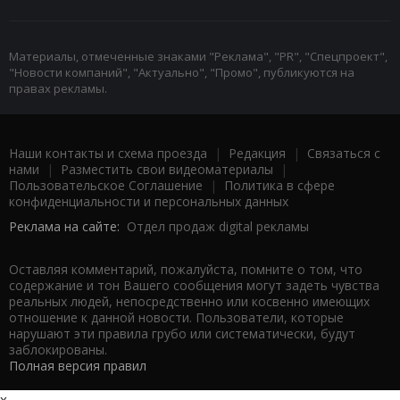
Материалы, отмеченные знаками "Реклама", "PR", "Спецпроект",
"Новости компаний", "Актуально", "Промо", публикуются на
правах рекламы.
Наши контакты и схема проезда
|
Редакция
|
Связаться с
нами
|
Разместить свои видеоматериалы
|
Пользовательское Соглашение
|
Политика в сфере
конфиденциальности и персональных данных
Реклама на сайте:
Отдел продаж digital рекламы
Оставляя комментарий, пожалуйста, помните о том, что
содержание и тон Вашего сообщения могут задеть чувства
реальных людей, непосредственно или косвенно имеющих
отношение к данной новости. Пользователи, которые
нарушают эти правила грубо или систематически, будут
заблокированы.
Полная версия правил
x