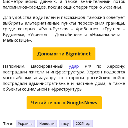
биометрических данных, а также значительный поток
паломников-хасидов, покидающих территорию Украины.
Для удобства водителей и пассажиров таможня советует
выбирать альтернативные пункты пересечения границы,
среди которых: «Рава-Русская – Хребенне», «Грушев –
Будомеж», «Угринов – Долгобичев» и «Нижанковичи –
Мальховице».
Допомогти Bigmir)net
Напомним, массированный
удар
РФ по Херсону:
пострадали жители и инфраструктура. Херсон подвергся
масштабному авиаудару со стороны российских войск:
пострадали административные и частные дома, а также
объекты социальной инфраструктуры.
Читайте нас в Google.News
Теги:
Украина
Новости
гпсу
2025 год