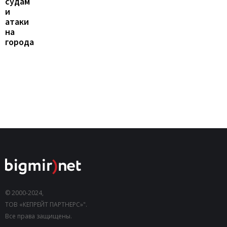
судам
и
атаки
на
города
© 2000-2024,
ТОВ «КЕПРЕЙТ ПАРТНЕРС»".
Все права защищены.