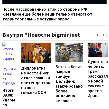
После массированных атак со стороны РФ
киевляне ещё более решительно отвергают
территориальные уступки: опрос
Внутри "Новости bigmir)net
Душить, а
не бить:
Восток Китая
Дипломатка
Трамп
накрыл
из Коста-Рики
рассказал
тайфун
стала главным
о новой
Дельфин:
претендентом
тактике
эвакуировано
на пост
Итоги
против
более
генсека ООН
09.08:
Ирана
миллиона
Удары
человек
по