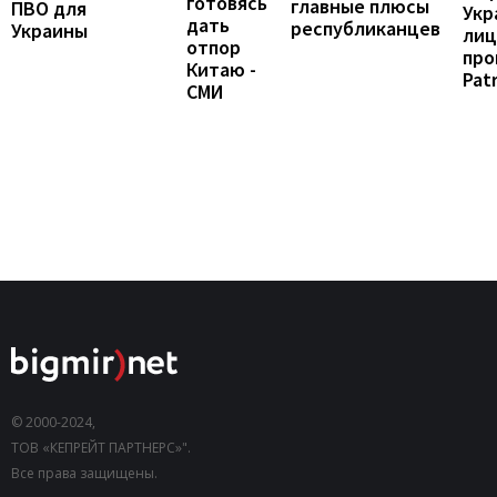
готовясь
главные плюсы
ПВО для
Укр
дать
республиканцев
Украины
лиц
отпор
про
Китаю -
Patr
СМИ
© 2000-2024,
ТОВ «КЕПРЕЙТ ПАРТНЕРС»".
Все права защищены.