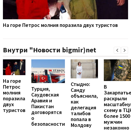
На горе Петрос молния поразила двух туристов
Внутри "Новости bigmir)net
На горе
Стыдно:
В
Петрос
Турция,
Санду
Закарпать
молния
Саудовская
объяснила,
раскрыли
поразила
Аравия и
как
масштабн
двух
Пакистан
делегация
схему в ТЦ
туристов
договорятся
талибов
более 1500
о
попала в
мужчин
безопасности
Молдову
незаконно