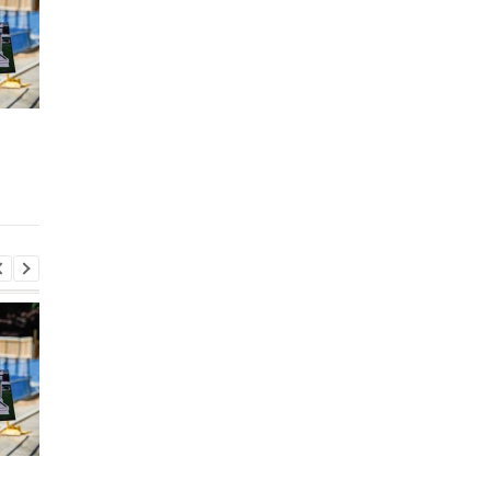
Запад предупредил РФ
ВСУ получили новое
из-за новых действий в
снаряжение
Грузии
Бундесвера: что вхо
в комплект
Запад предупредил РФ
ВСУ получили новое