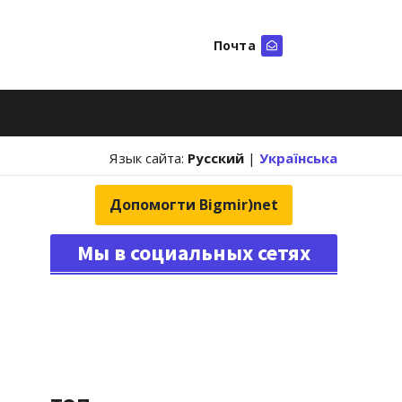
Почта
Искать
Язык сайта:
Русский
|
Українська
Допомогти Bigmir)net
Мы в социальных сетях