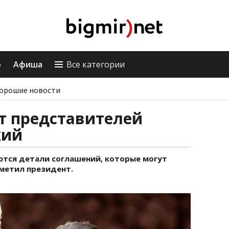
о
Афиша
Все категории
орошие новости
т представителей
кий
тся детали соглашений, которые могут
тметил президент.