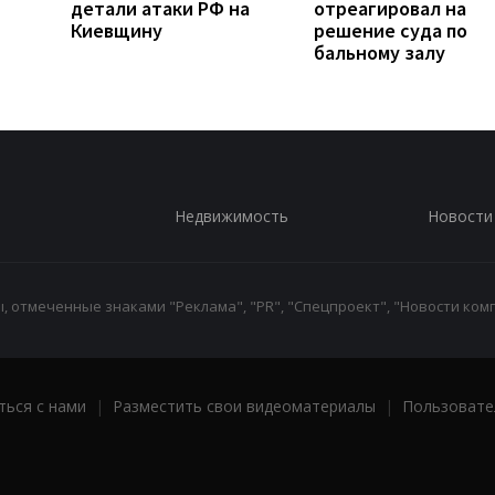
детали атаки РФ на
отреагировал на
Киевщину
решение суда по
бальному залу
Недвижимость
Новости
 отмеченные знаками "Реклама", "PR", "Спецпроект", "Новости комп
ться с нами
|
Разместить свои видеоматериалы
|
Пользовате