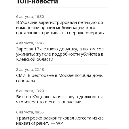
ТОП-новости
6 августа, 16:30
В Украине зарегистрировали петицию об
изменении правил мобилизации: кого
предлагают призывать в первую очередь
4 августа, 16:45
Зарезал 17-летнюю девушку, а потом сел
ужинать: жуткие подробности убийства в
Киевской области
2 августа, 22:18
СМИ: В ресторане в Москве погибла дочь
генерала
6 августа, 13:20
Виктор Ющенко занял новую должность:
что известно о его назначении
6 августа, 08:55
Трамп резко раскритиковал Хегсета из-за
нехватки ракет, — WP