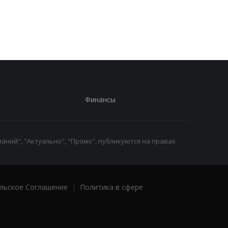
из-за новых действий в
снаряжение
Грузии
Бундесвера: что вхо
в комплект
Финансы
аний", "Актуально", "Промо", публикуются на правах
льское Соглашение
|
Политика в сфере