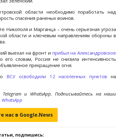
зал Зеленский.
етровской области необходимо поработать над
корость спасения раненых воинов.
е Никополя и Марганца – очень серьезная угроза
кой области и ключевым направлениям обороны в
ва.
кий выехал на фронт и
прибыл на Александровское
 его словам, Россия не снизила интенсивность
объявленное прекращение огня.
что
ВСУ освободили 12 населенных пунктов
на
 Telegram и WhatsApp. Подписывайтесь на наши
и
WhatsApp
е нас в Google.News
татьи, подпишись: