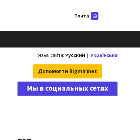
Почта
Искать
Язык сайта:
Русский
|
Українська
Допомогти Bigmir)net
Мы в социальных сетях