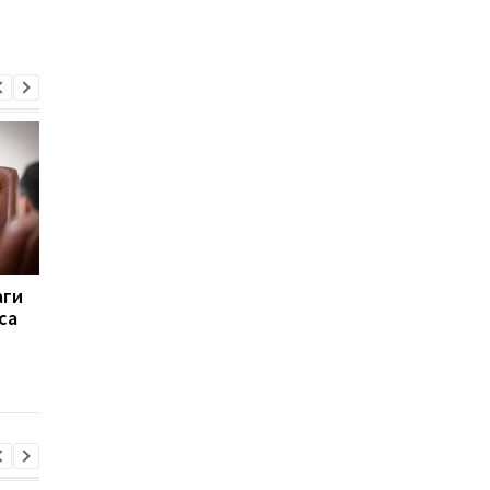
аги
Вывозил тела
Пытаются взломать
са
погибших: погиб
Киев. Реакция Запад
руководитель
удар
поискового отряда
Алексей Юков