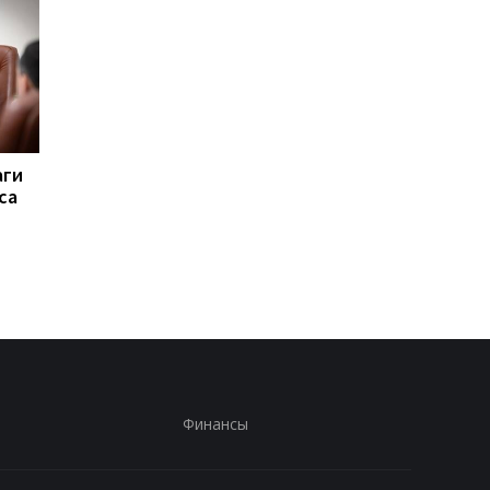
аги
Вывозил тела
Пытаются взломать
са
погибших: погиб
Киев. Реакция Запад
руководитель
удар
поискового отряда
Алексей Юков
Финансы