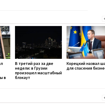
ил
В третий раз за две
Корецкий назвал ш
недели: в Грузии
для спасения бизне
произошел масштабный
ы в
блэкаут