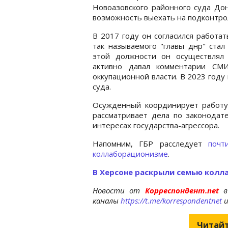
Новоазовского районного суда Дон
возможность выехать на подконтро
В 2017 году он согласился работа
так называемого "главы днр" стал
этой должности он осуществлял 
активно давал комментарии СМИ
оккупационной власти. В 2023 году
суда.
Осужденный координирует работу 
рассматривает дела по законодат
интересах государства-агрессора.
Напомним, ГБР расследует
почт
коллаборационизме
.
В Херсоне раскрыли семью колл
Новости от
Корреспондент.net
в
каналы
https://t.me/korrespondentnet
Читайт