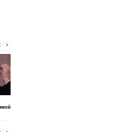
Украина поставила
Флеш: Мошенники
ммой
Путина перед дилеммой
угрожают бизнесу
- СМИ
атаками "шахедов"