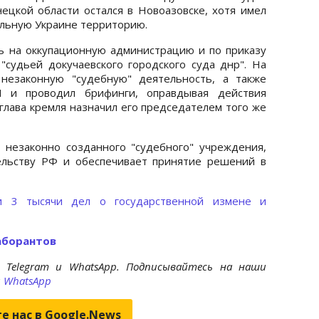
ецкой области остался в Новоазовске, хотя имел
льную Украине территорию.
ть на оккупационную администрацию и по приказу
 "судьей докучаевского городского суда днр". На
незаконную "судебную" деятельность, а также
 и проводил брифинги, оправдывая действия
 глава кремля назначил его председателем того же
незаконно созданного "судебного" учреждения,
ельству РФ и обеспечивает принятие решений в
и 3 тысячи дел о государственной измене и
аборантов
 Telegram и WhatsApp. Подписывайтесь на наши
и
WhatsApp
е нас в Google.News