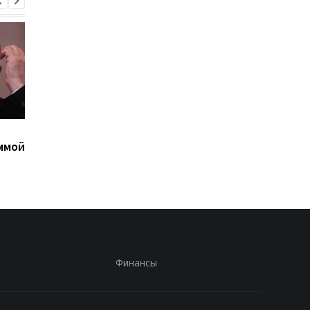
Украина поставила
Флеш: Мошенники
ммой
Путина перед дилеммой
угрожают бизнесу
- СМИ
атаками "шахедов"
Финансы