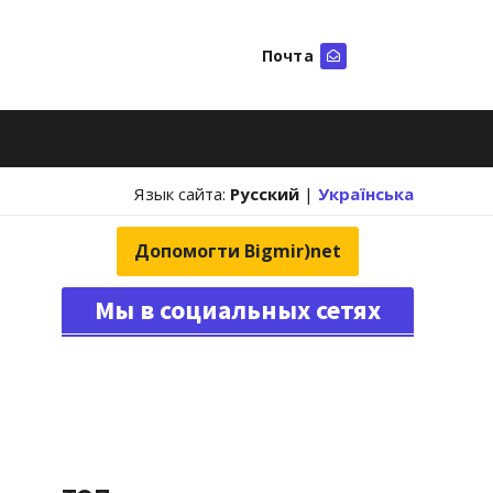
Почта
Искать
Язык сайта:
Русский
|
Українська
Допомогти Bigmir)net
Мы в социальных сетях