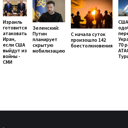
Израиль
СШ
готовится
одо
Зеленский:
атаковать
пер
Путин
С начала суток
Иран,
Укр
планирует
произошло 142
если США
70 
скрытую
боестолкновения
выйдут из
ATA
мобилизацию
войны -
Тур
СМИ