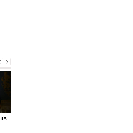
США
"Адские" санкции США
Адские санкции.
против РФ: реакция
Решение Сената СШ
Зеленского