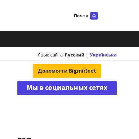
Почта
Искать
Язык сайта:
Русский
|
Українська
Допомогти Bigmir)net
Мы в социальных сетях