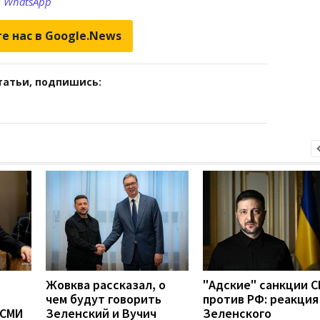
и
WhatsApp
е нас в Google.News
татьи, подпишись:
Жовква рассказал, о
"Адские" санкции 
чем будут говорить
против РФ: реакция
 СМИ
Зеленский и Вучич
Зеленского