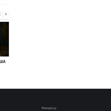
США
"Адские" санкции США
Адские санкции.
против РФ: реакция
Решение Сената СШ
Зеленского
Финансы