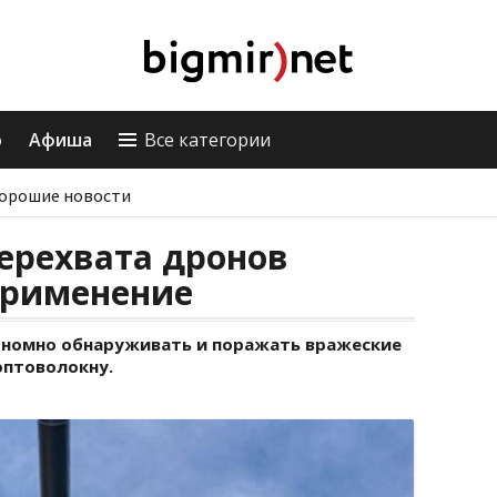
о
Афиша
Все категории
орошие новости
ерехвата дронов
применение
ономно обнаруживать и поражать вражеские
оптоволокну.