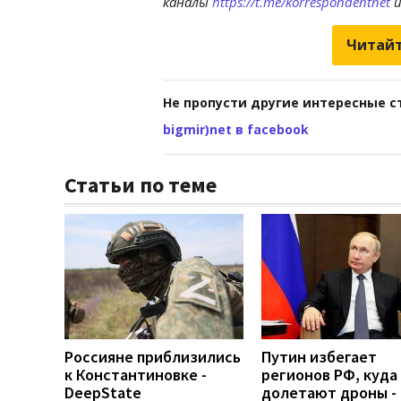
каналы
https://t.me/korrespondentnet
Читайт
Не пропусти другие интересные с
bigmir)net в facebook
Статьи по теме
Россияне приблизились
Путин избегает
к Константиновке -
регионов РФ, куда
DeepState
долетают дроны -