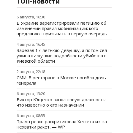
ТОП-новости
6 августа, 16:30
В Украине зарегистрировали петицию об
изменении правил мобилизации: кого
предлагают призывать в первую очередь
4 августа, 16:45
Зарезал 17-летнюю девушку, а потом сел
ужинать: жуткие подробности убийства в
Киевской области
2 августа, 22:18
СМИ: В ресторане в Москве погибла дочь
генерала
6 августа, 13:20
Виктор Ющенко занял новую должность:
что известно о его назначении
6 августа, 08:55
Трамп резко раскритиковал Хегсета из-за
нехватки ракет, — WP