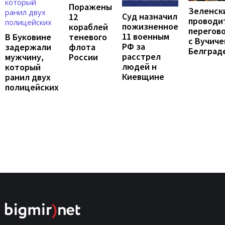
Поражены
Зеленск
Суд назначил
12
проводи
пожизненное
кораблей
перегов
11 военным
В Буковине
теневого
с Вучиче
РФ за
задержали
флота
Белград
расстрел
мужчину,
России
людей н
который
Киевщине
ранил двух
полицейских