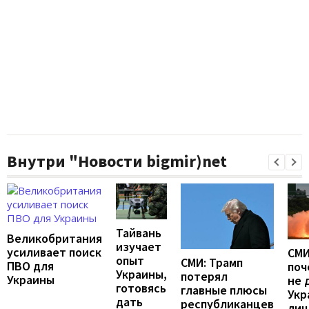
Внутри "Новости bigmir)net
Тайвань
Великобритания
изучает
усиливает поиск
СМИ
опыт
СМИ: Трамп
ПВО для
поч
Украины,
потерял
Украины
не 
готовясь
главные плюсы
Укр
дать
республиканцев
лиц