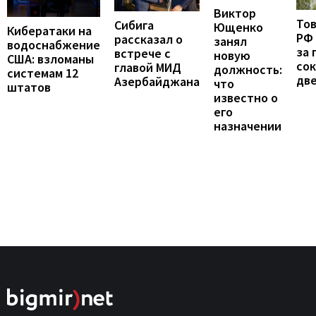
Виктор
То
Сибига
Ющенко
Кибератаки на
РФ
рассказал о
занял
водоснабжение
за 
встрече с
новую
США: взломаны
сок
главой МИД
должность:
системам 12
две
Азербайджана
что
штатов
известно о
его
назначении