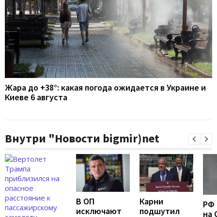
Жара до +38°: какая погода ожидается в Украине и
Киеве 6 августа
Внутри "Новости bigmir)net
В ОП
Карни
РФ 
исключают
подшутил
на 