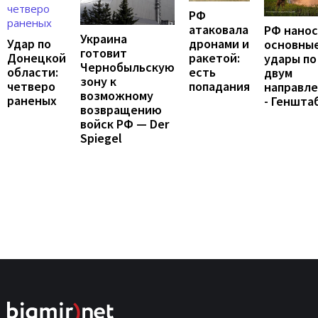
РФ
атаковала
РФ нано
Украина
Удар по
дронами и
основны
готовит
Донецкой
ракетой:
удары по
Чернобыльскую
области:
есть
двум
зону к
четверо
попадания
направл
возможному
раненых
- Геншта
возвращению
войск РФ — Der
Spiegel