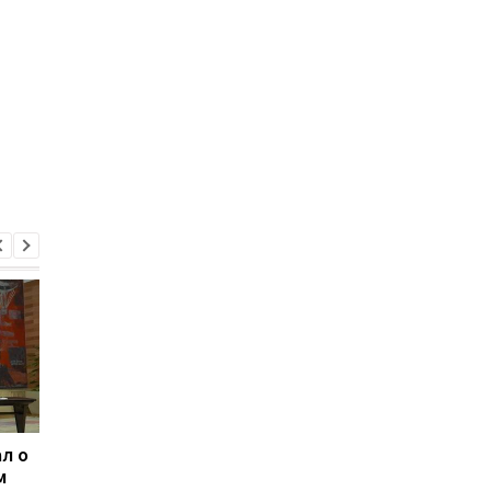
л о
Россияне изменили
Зеленский: США буд
м
отношение к войне -
поставлять ракеты 