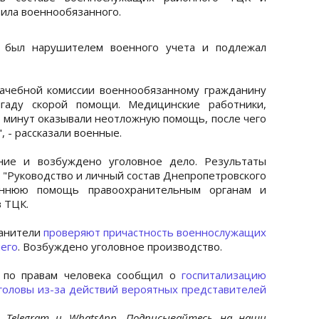
ила военнообязанного.
 был нарушителем военного учета и подлежал
ачебной комиссии военнообязанному гражданину
игаду скорой помощи. Медицинские работники,
5 минут оказывали неотложную помощь, после чего
 - рассказали военные.
ние и возбуждено уголовное дело. Результаты
 "Руководство и личный состав Днепропетровского
ннюю помощь правоохранительным органам и
в ТЦК.
ранители
проверяют причастность военнослужащих
его
. Возбуждено уголовное производство.
 по правам человека сообщил о
госпитализацию
головы из-за действий вероятных представителей
 Telegram и WhatsApp. Подписывайтесь на наши