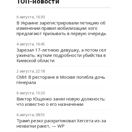
ТОП-новости
6 августа, 16:30
В Украине зарегистрировали петицию об
изменении правил мобилизации: кого
предлагают призывать в первую очередь
4 августа, 16:45
Зарезал 17-летнюю девушку, а потом сел
ужинать: жуткие подробности убийства в
Киевской области
2 августа, 22:18
СМИ: В ресторане в Москве погибла дочь
генерала
6 августа, 13:20
Виктор Ющенко занял новую должность:
что известно о его назначении
6 августа, 08:55
Трамп резко раскритиковал Хегсета из-за
нехватки ракет, — WP