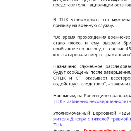
представителя Нацполиции останов
В ТЦК утверждают, что мужчина
призыву на военную службу.
"Во время прохождения военно-вр
стало плохо, и ему вызвали бр
прибывшие по вызову, в течение 4
констатировали смерть гражданина",
Назначено служебное расследова
будут сообщены после завершения.
ОТЦК и СП оказывает всесторо
содействует следствию", - заявили 
Напомним, на Ровенщине правоох
ТЦК к избиению несовершеннолетн
Уполномоченный Верховной Рады
жителя Днепра с тяжелой травмой 
ТЦК
.
Новости от
Корреспондент.net
в