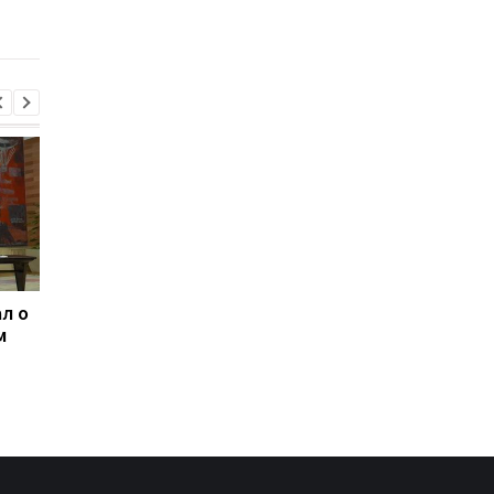
опрос
Patriot
л о
Россияне изменили
Зеленский: США буд
м
отношение к войне -
поставлять ракеты 
опрос
Patriot