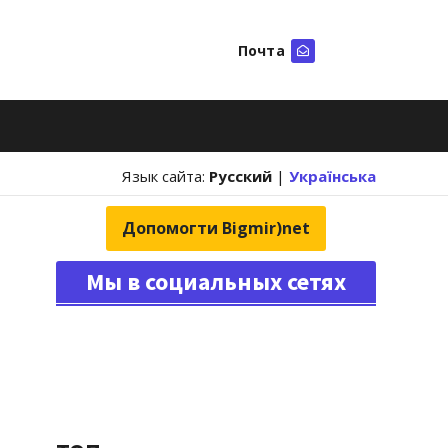
Почта
Искать
Язык сайта:
Русский
|
Українська
Допомогти Bigmir)net
Мы в социальных сетях