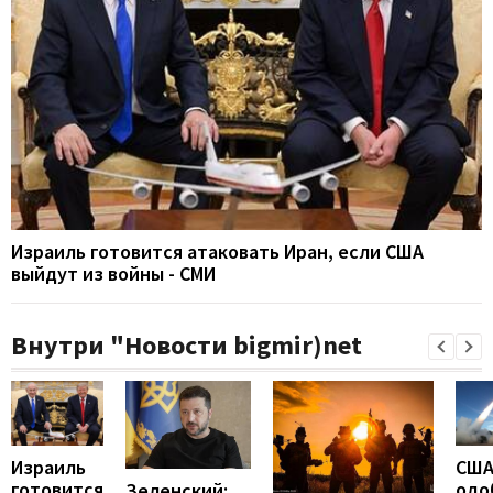
Израиль готовится атаковать Иран, если США
выйдут из войны - СМИ
Внутри "Новости bigmir)net
Израиль
СШ
готовится
одо
Зеленский: