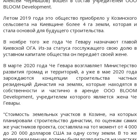
Алексей Чернышов) вошёл в состав учредителей ООО
BLOOM Development.
Летом 2019 года это общество приобрело у Козинского
сельсовета на Киевщине более 4 га земли, которая и
стала основой для будущего строительства.
В ноябре того же года Че Гевару назначают главой
Киевской ОГА. Из-за статуса госслужащего свою долю в
уставном капитале общества он передаёт своей жене.
В марте 2020 года Че Гевара возглавляет Министерство
развития громад и территорий, а уже в мае 2020 года
зарождаются концепции строительства частных
резиденций Династия на землях, которые находятся в
собственности и частично в аренде ООО BLOOM
Development, учредителем которого является жена Че
Гевары.
"Стоимость земельных участков в Козине, на которых
планировали строительство династии, по оценкам самих
же участников проекта, составляла на тот момент от 4 000
до 20 000 долларов США за одну сотку земли. В то же
время резиденции должны были возводиться на участках