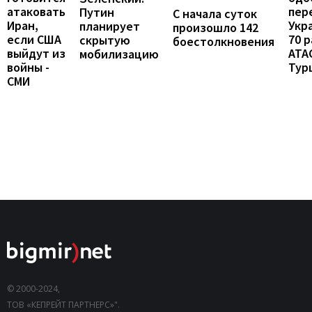
атаковать
пер
Путин
С начала суток
Иран,
Укр
планирует
произошло 142
если США
70 
скрытую
боестолкновения
выйдут из
ATA
мобилизацию
войны -
Тур
СМИ
© 2000-2024,
ТОВ «КЕПРЕЙТ ПАРТНЕРС»".